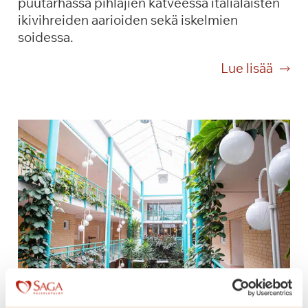
puutarhassa pihlajien katveessa italialaisten
ikivihreiden aarioiden sekä iskelmien
soidessa.
P
Lue lisää
ä
i
v
ä
k
a
h
v
i
t
p
u
u