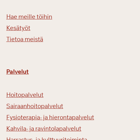
Hae meille töihin
Kesätyöt
Tietoa meistä
Palvelut
Hoitopalvelut
Sairaanhoitopalvelut
Fysioterapia- ja hierontapalvelut
Kahvila- ja ravintolapalvelut
Harrastus- ja kulttuuritoiminta