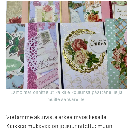
Lämpimät onnittelut kaikille koulunsa päättäneille ja
muille sankareille!
Vietämme aktiivista arkea myös kesällä.
Kaikkea mukavaa on jo suunniteltu: muun