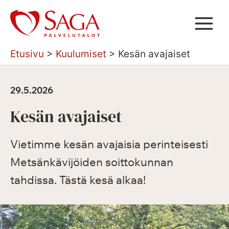
Siirry
sisältöön
Etusivu
>
Kuulumiset
>
Kesän avajaiset
29.5.2026
Kesän avajaiset
Vietimme kesän avajaisia perinteisesti
Metsänkävijöiden soittokunnan
tahdissa. Tästä kesä alkaa!