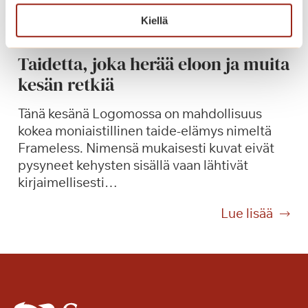
i
s
S
Kiellä
p
e
a
m
Taidetta, joka herää eloon ja muita
l
p
kesän retkiä
v
r
e
e
Tänä kesänä Logomossa on mahdollisuus
l
v
kokea moniaistillinen taide-elämys nimeltä
u
e
Frameless. Nimensä mukaisesti kuvat eivät
m
r
pysyneet kehysten sisällä vaan lähtivät
a
d
kirjaimellisesti…
k
i
s
-
T
Lue lisää
u
k
a
l
o
i
l
n
d
a
s
e
S
e
t
a