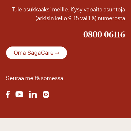
a
Tule asukkaaksi meille. Kysy vapaita asuntoja
m
(arkisin kello 9-15 välillä) numerosta
u
i
0800 06116
t
a
k
Oma SagaCare
e
s
ä
n
Seuraa meitä somessa
r
e
t
k
i
ä