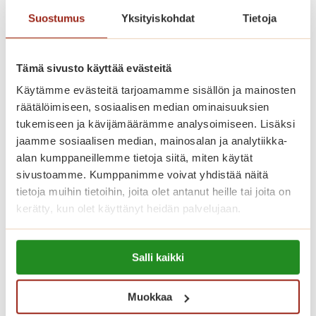
t
Muuta nyt peruspalvelumaksulla
a
Suostumus
Yksityiskohdat
Tietoja
Saga Kaskenpuistoon!
r
h
Muuta Saga Kaskenpuistoon kevyillä
Tämä sivusto käyttää evästeitä
a
palveluilla.
s
Käytämme evästeitä tarjoamamme sisällön ja mainosten
s
räätälöimiseen, sosiaalisen median ominaisuuksien
M
Lue lisää
a
tukemiseen ja kävijämäärämme analysoimiseen. Lisäksi
u
j
jaamme sosiaalisen median, mainosalan ja analytiikka-
u
a
alan kumppaneillemme tietoja siitä, miten käytät
t
L
sivustoamme. Kumppanimme voivat yhdistää näitä
a
e
tietoja muihin tietoihin, joita olet antanut heille tai joita on
n
kerätty, kun olet käyttänyt heidän palvelujaan.
C
y
a
t
Lue lisää evästeistä:
n
p
Salli kaikki
https://sagacare.fi/evasteet/
z
e
o
r
Muokkaa
n
u