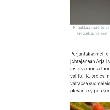
Nimekkäät näyttelijä
kertojiksi. Tarinan
Perjantaina meille
johtajanaan Arja Ly
inspiraationsa luon
valittu. Kuoro esii
valtaosa suomalais
olevansa ylpeä su