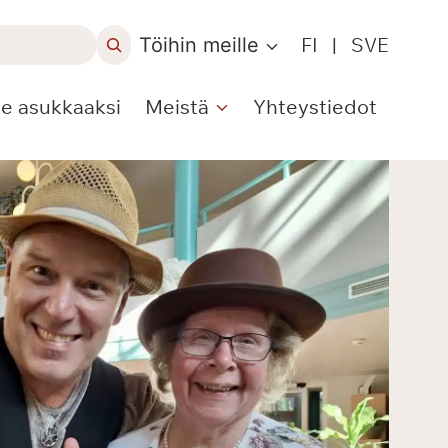
Töihin meille
FI
|
SVE
le asukkaaksi
Meistä
Yhteystiedot