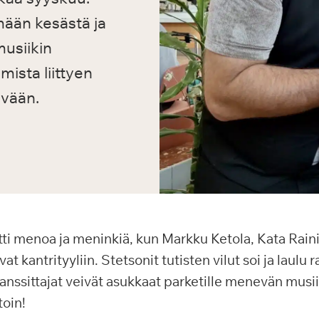
mään kesästä ja
usiikin
ista liittyen
ivään.
iitti menoa ja meninkiä, kun Markku Ketola, Kata Rain
 kantrityyliin. Stetsonit tutisten vilut soi ja laulu r
nssittajat veivät asukkaat parketille menevän musiiki
toin!