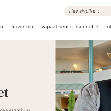
lut
Ravintolat
Vapaat senioriasunnot
Tu
et
lkaa syyskuu.