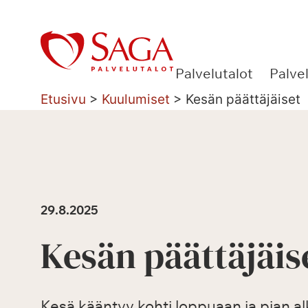
Siirry
sisältöön
Palvelutalot
Palve
Etusivu
>
Kuulumiset
>
Kesän päättäjäiset
29.8.2025
Kesän päättäjäis
Kesä kääntyy kohti loppuaan ja pian a