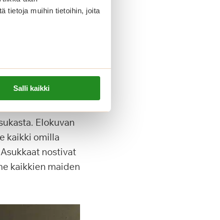
ietoja muihin tietoihin, joita
Salli kaikki
ipäivän, jota on
imme saaneet
asukasta. Elokuvan
 kaikki omilla
Asukkaat nostivat
mme kaikkien maiden