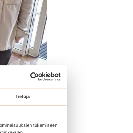
Tietoja
 ominaisuuksien tukemiseen
tiikka-alan