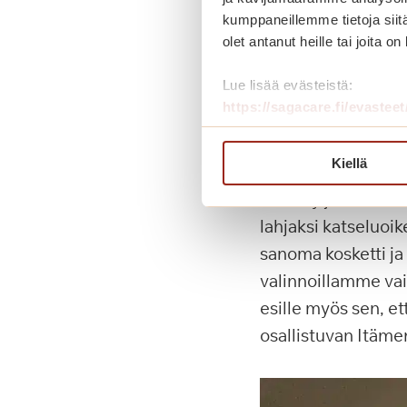
kumppaneillemme tietoja siitä
olet antanut heille tai joita o
Lue lisää evästeistä:
https://sagacare.fi/evasteet
Kiellä
Loppuviikosta kesk
vietetty jo usean v
lahjaksi katseluoi
sanoma kosketti ja
valinnoillamme va
esille myös sen, e
osallistuvan Itäme