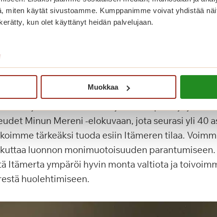
, miten käytät sivustoamme. Kumppanimme voivat yhdistää näitä t
n kerätty, kun olet käyttänyt heidän palvelujaan.
/
Kiitos esiintyjät!
Muokkaa
ityimme luontoon ja torstaina nostimme esiin Itämer
uoden ajan. Lounaalla oli tarjolla särkipihvejä ja ol
keudet Minun Mereni -elokuvaan, jota seurasi yli 40 
 koimme tärkeäksi tuoda esiin Itämeren tilaa. Voimme
ikuttaa luonnon monimuotoisuuden parantumiseen. 
ttä Itämerta ympäröi hyvin monta valtiota ja toivoi
restä huolehtimiseen.