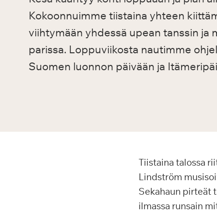
Kokoonnuimme tiistaina yhteen kiittä
viihtymään yhdessä upean tanssin ja m
parissa. Loppuviikosta nautimme ohjelm
Suomen luonnon päivään ja Itämeripä
Tiistaina talossa r
Lindström musisoivat
Sekahaun pirteät ta
ilmassa runsain mi