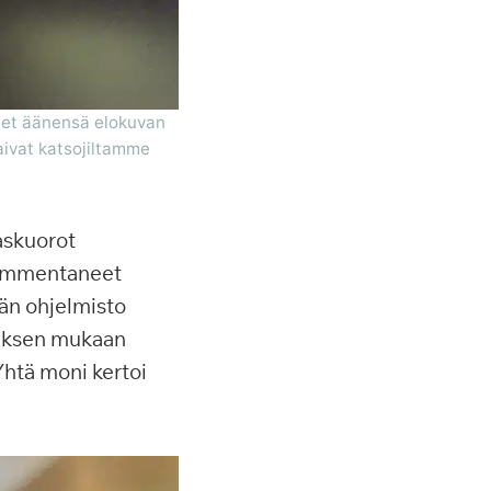
neet äänensä elokuvan
saivat katsojiltamme
askuorot
at ammentaneet
ivän ohjelmisto
imuksen mukaan
Yhtä moni kertoi