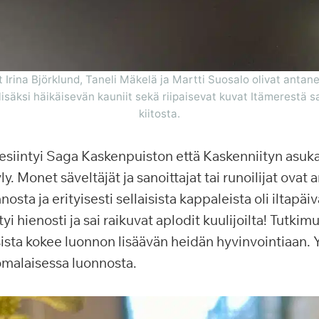
t Irina Björklund, Taneli Mäkelä ja Martti Suosalo olivat anta
 lisäksi häikäisevän kauniit sekä riipaisevat kuvat Itämerestä 
kiitosta.
 esiintyi Saga Kaskenpuiston että Kaskenniityn asuk
ly. Monet säveltäjät ja sanoittajat tai runoilijat ov
nosta ja erityisesti sellaisista kappaleista oli iltapä
ntyi hienosti ja sai raikuvat aplodit kuulijoilta! Tutk
ista kokee luonnon lisäävän heidän hyvinvointiaan. 
omalaisessa luonnosta.