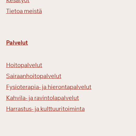
Kesätyöt
Tietoa meistä
Palvelut
Hoitopalvelut
Sairaanhoitopalvelut
Fysioterapia- ja hierontapalvelut
Kahvila- ja ravintolapalvelut
Harrastus- ja kulttuuritoiminta