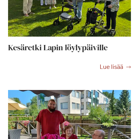
Kesäretki Lapin löylypäiville
K
Lue lisää
e
s
ä
r
e
t
k
i
L