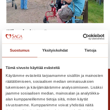
S
a
g
a
K
Tikanheittoa Saga
a
Kanalinrannassa
n
a
l
Suostumus
Yksityiskohdat
Tietoja
T
Lue lisää
i
i
n
k
r
Tämä sivusto käyttää evästeitä
a
a
Käytämme evästeitä tarjoamamme sisällön ja mainosten
n
n
räätälöimiseen, sosiaalisen median ominaisuuksien
h
n
tukemiseen ja kävijämäärämme analysoimiseen. Lisäksi
e
a
jaamme sosiaalisen median, mainosalan ja analytiikka-
i
s
alan kumppaneillemme tietoja siitä, miten käytät
t
s
sivustoamme. Kumppanimme voivat yhdistää näitä
t