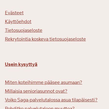
Evästeet
Käyttöehdot
Tietosuojaseloste
Rekrytointia koskeva tietosuojaseloste
Usein kysyttyä
Miten koteihimme pääsee asumaan?
Millaisia senioriasunnot ovat?
Voiko Saga-palvelutalossa asua tilapäisesti?
Pohditko palvelutaloon muuttoa?