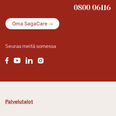
0800 06116
s
s
a
Oma SagaCare
Seuraa meitä somessa
Palvelutalot