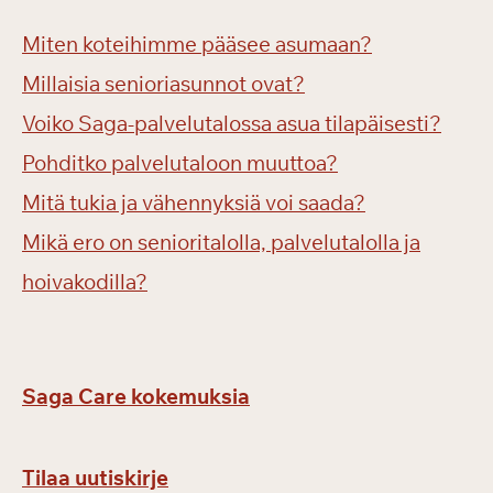
Miten koteihimme pääsee asumaan?
Millaisia senioriasunnot ovat?
Voiko Saga-palvelutalossa asua tilapäisesti?
Pohditko palvelutaloon muuttoa?
Mitä tukia ja vähennyksiä voi saada?
Mikä ero on senioritalolla, palvelutalolla ja
hoivakodilla?
Saga Care kokemuksia
Tilaa uutiskirje