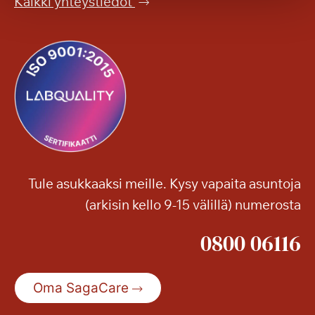
Kaikki yhteystiedot
o
o
n
Tule asukkaaksi meille. Kysy vapaita asuntoja
(arkisin kello 9-15 välillä) numerosta
0800 06116
Oma SagaCare