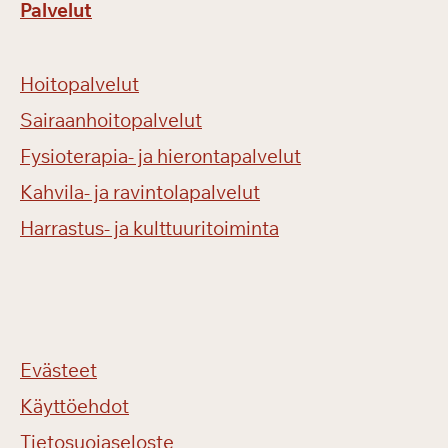
Palvelut
Hoitopalvelut
Sairaanhoitopalvelut
Fysioterapia- ja hierontapalvelut
Kahvila- ja ravintolapalvelut
Harrastus- ja kulttuuritoiminta
Evästeet
Käyttöehdot
Tietosuojaseloste