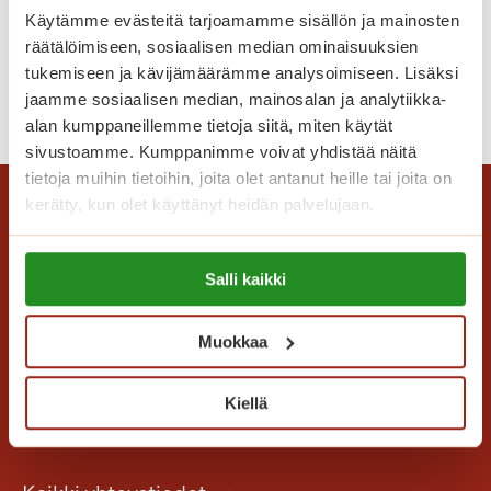
e
Käytämme evästeitä tarjoamamme sisällön ja mainosten
Lomaonnea
r
räätälöimiseen, sosiaalisen median ominaisuuksien
ä
tukemiseen ja kävijämäärämme analysoimiseen. Lisäksi
t
L
Lue lisää
jaamme sosiaalisen median, mainosalan ja analytiikka-
t
o
alan kumppaneillemme tietoja siitä, miten käytät
ä
m
sivustoamme. Kumppanimme voivat yhdistää näitä
v
a
tietoja muihin tietoihin, joita olet antanut heille tai joita on
ä
kerätty, kun olet käyttänyt heidän palvelujaan.
o
t
n
m
Lue lisää evästeistä:
n
u
Salli kaikki
https://sagacare.fi/evasteet/
e
i
a
s
Muokkaa
t
Saga Care Finland Oy
o
Mannerheimintie 164 PL 11
Kiellä
t
00301 Helsinki
e
l