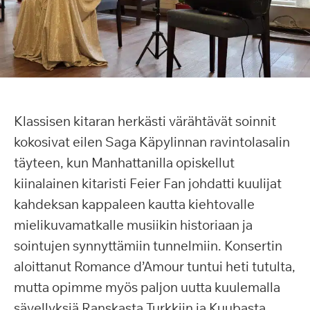
Klassisen kitaran herkästi värähtävät soinnit
kokosivat eilen Saga Käpylinnan ravintolasalin
täyteen, kun Manhattanilla opiskellut
kiinalainen kitaristi Feier Fan johdatti kuulijat
kahdeksan kappaleen kautta kiehtovalle
mielikuvamatkalle musiikin historiaan ja
sointujen synnyttämiin tunnelmiin. Konsertin
aloittanut Romance d’Amour tuntui heti tutulta,
mutta opimme myös paljon uutta kuulemalla
sävellyksiä Ranskasta Turkkiin ja Kuubasta