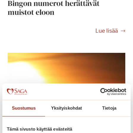
Bingon numerot herättävät
e
muistot eloon
j
a
B
Lue lisää
i
n
g
o
n
n
u
m
e
r
Suostumus
Yksityiskohdat
Tietoja
o
t
h
Tämä sivusto käyttää evästeitä