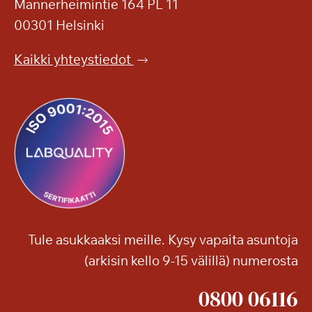
i
Mannerheimintie 164 PL 11
e
y
00301 Helsinki
s
l
k
e
Kaikki yhteystiedot
e
i
l
s
l
ö
ä
n
?
Tule asukkaaksi meille. Kysy vapaita asuntoja
(arkisin kello 9-15 välillä) numerosta
0800 06116