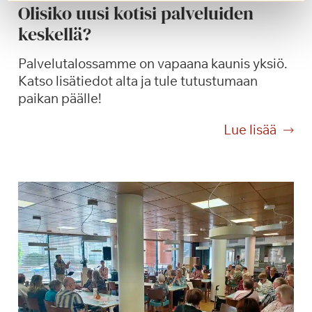
Olisiko uusi kotisi palveluiden
t
keskellä?
o
s
Palvelutalossamme on vapaana kaunis yksiö.
!
Katso lisätiedot alta ja tule tutustumaan
paikan päälle!
O
Lue lisää
l
i
s
i
k
o
u
u
s
i