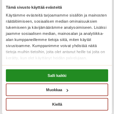
Päiväkahvia, kiitos!
Tämä sivusto käyttää evästeitä
Käytämme evästeitä tarjoamamme sisällön ja mainosten
räätälöimiseen, sosiaalisen median ominaisuuksien
P
Lue lisää
tukemiseen ja kävijämäärämme analysoimiseen. Lisäksi
ä
jaamme sosiaalisen median, mainosalan ja analytiikka-
i
alan kumppaneillemme tietoja siitä, miten käytät
v
sivustoamme. Kumppanimme voivat yhdistää näitä
ä
tietoja muihin tietoihin, joita olet antanut heille tai joita on
k
kerätty, kun olet käyttänyt heidän palvelujaan.
a
h
Lue lisää evästeistä:
v
Salli kaikki
https://sagacare.fi/evasteet/
i
a
Muokkaa
,
k
Kiellä
i
i