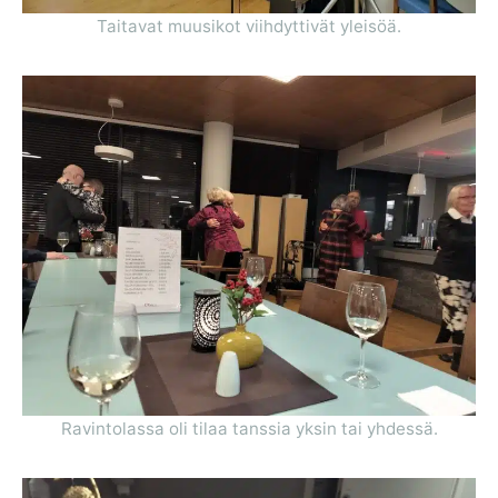
Taitavat muusikot viihdyttivät yleisöä.
Ravintolassa oli tilaa tanssia yksin tai yhdessä.