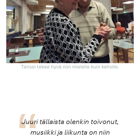
Tanssi tekee hyvä niin mielelle kuin keholle.
Juuri tällaista olenkin toivonut,
musiikki ja liikunta on niin