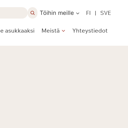
Töihin meille
FI
|
SVE
le asukkaaksi
Meistä
Yhteystiedot