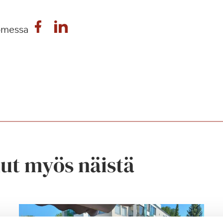
omessa
nut myös näistä