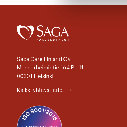
t
k
i
L
a
p
i
n
l
Saga Care Finland Oy
ö
Mannerheimintie 164 PL 11
y
00301 Helsinki
l
y
Kaikki yhteystiedot
p
ä
i
v
i