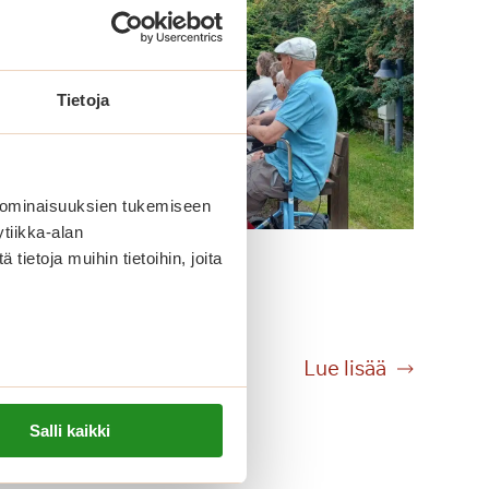
Tietoja
 ominaisuuksien tukemiseen
tiikka-alan
Tikanheittoa Saga
ietoja muihin tietoihin, joita
Kanalinrannassa
T
Lue lisää
i
k
Salli kaikki
a
n