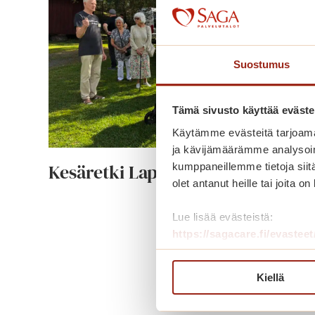
Suostumus
Tämä sivusto käyttää eväste
Käytämme evästeitä tarjoama
ja kävijämäärämme analysoim
Kesäretki Lapin löylypäiville
kumppaneillemme tietoja siitä
olet antanut heille tai joita o
K
Lue lisää
Lue lisää evästeistä:
e
https://sagacare.fi/evasteet
s
ä
Kiellä
r
e