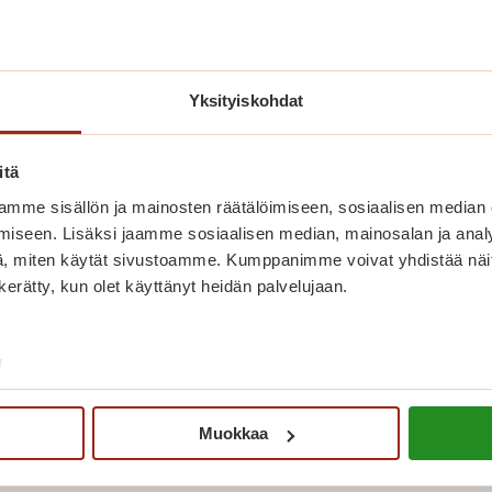
Yksityiskohdat
itä
mme sisällön ja mainosten räätälöimiseen, sosiaalisen median
iseen. Lisäksi jaamme sosiaalisen median, mainosalan ja analy
Kesä jatkuu Saga
, miten käytät sivustoamme. Kumppanimme voivat yhdistää näitä t
n kerätty, kun olet käyttänyt heidän palvelujaan.
Kanalinrannassa
K
/
Lue lisää
e
s
Muokkaa
ä
j