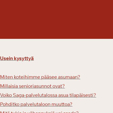
r
a
n
n
a
s
s
a
Usein kysyttyä
Miten koteihimme pääsee asumaan?
Millaisia senioriasunnot ovat?
Voiko Saga-palvelutalossa asua tilapäisesti?
Pohditko palvelutaloon muuttoa?