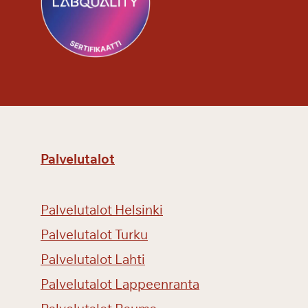
l
l
e
Palvelutalot
Palvelutalot Helsinki
Palvelutalot Turku
Palvelutalot Lahti
Palvelutalot Lappeenranta