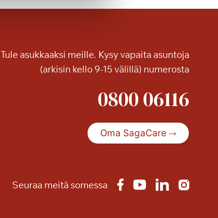
h
e
i
t
Tule asukkaaksi meille. Kysy vapaita asuntoja
t
o
(arkisin kello 9-15 välillä) numerosta
a
0800 06116
S
a
g
a
Oma SagaCare
K
a
n
a
Seuraa meitä somessa
l
i
n