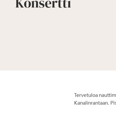
Konsertti
Tervetuloa nauttim
Kanalinrantaan. Pis