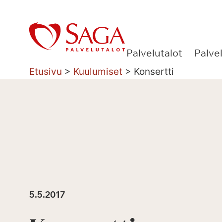
Siirry
sisältöön
Palvelutalot
Palve
Etusivu
>
Kuulumiset
>
Konsertti
5.5.2017