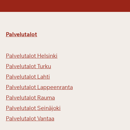
k
i
ä
Palvelutalot
Palvelutalot Helsinki
Palvelutalot Turku
Palvelutalot Lahti
Palvelutalot Lappeenranta
Palvelutalot Rauma
Palvelutalot Seinäjoki
Palvelutalot Vantaa