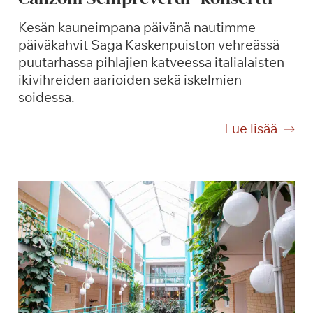
Kesän kauneimpana päivänä nautimme
päiväkahvit Saga Kaskenpuiston vehreässä
puutarhassa pihlajien katveessa italialaisten
ikivihreiden aarioiden sekä iskelmien
soidessa.
P
Lue lisää
ä
i
v
ä
k
a
h
v
i
t