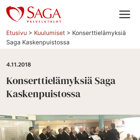
Siirry
sisältöön
Etusivu
>
Kuulumiset
>
Konserttielämyksiä
Saga Kaskenpuistossa
4.11.2018
Konserttielämyksiä Saga
Kaskenpuistossa