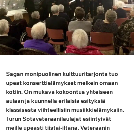
Sagan monipuolinen kulttuuritarjonta tuo
upeat konserttielämykset melkein omaan
kotiin. On mukava kokoontua yhteiseen
aulaan ja kuunnella erilaisia esityksiä
klassisesta viihteellisiin musiikkielämyksiin.
Turun Sotaveteraanilaulajat esiintyivät
meille upeasti tiistai-iltana. Veteraanin