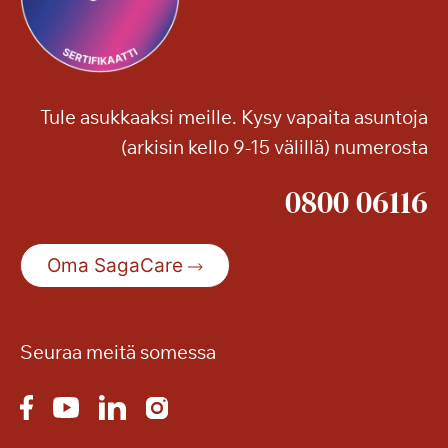
o
o
n
n
!
j
a
Tule asukkaaksi meille. Kysy vapaita asuntoja
m
(arkisin kello 9-15 välillä) numerosta
u
i
0800 06116
t
a
k
Oma SagaCare
e
s
ä
n
Seuraa meitä somessa
r
e
t