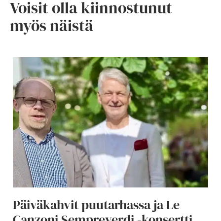
Voisit olla kiinnostunut
myös näistä
Päiväkahvit puutarhassa ja Le
Canzoni Sempreverdi -konsertti