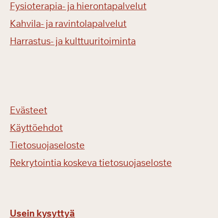
Fysioterapia- ja hierontapalvelut
Kahvila- ja ravintolapalvelut
Harrastus- ja kulttuuritoiminta
Evästeet
Käyttöehdot
Tietosuojaseloste
Rekrytointia koskeva tietosuojaseloste
Usein kysyttyä