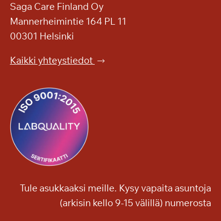
n
s
Saga Care Finland Oy
k
i
Mannerheimintie 164 PL 11
e
y
00301 Helsinki
s
l
k
e
Kaikki yhteystiedot
e
i
l
s
l
ö
ä
n
?
Tule asukkaaksi meille. Kysy vapaita asuntoja
(arkisin kello 9-15 välillä) numerosta