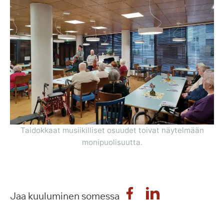
Taidokkaat musiikilliset osuudet toivat näytelmään
monipuolisuutta.
Jaa kuuluminen somessa