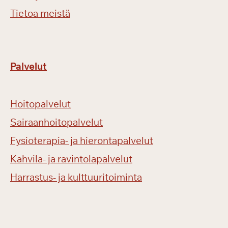
Tietoa meistä
Palvelut
Hoitopalvelut
Sairaanhoitopalvelut
Fysioterapia- ja hierontapalvelut
Kahvila- ja ravintolapalvelut
Harrastus- ja kulttuuritoiminta