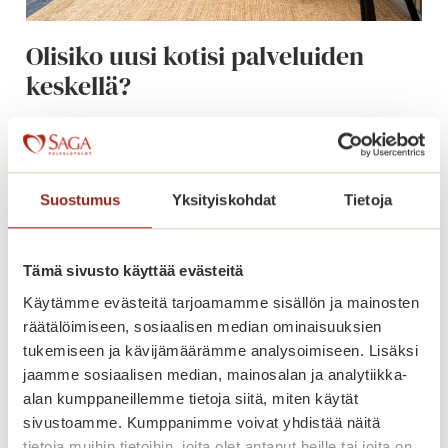
i
i
Olisiko uusi kotisi palveluiden
t
keskellä?
o
s
Palvelutalossamme on vapaana kaunis yksiö.
!
Katso lisätiedot alta ja tule tutustumaan
paikan päälle!
Suostumus
Yksityiskohdat
Tietoja
O
Lue lisää
l
i
Tämä sivusto käyttää evästeitä
s
Käytämme evästeitä tarjoamamme sisällön ja mainosten
i
räätälöimiseen, sosiaalisen median ominaisuuksien
k
tukemiseen ja kävijämäärämme analysoimiseen. Lisäksi
o
jaamme sosiaalisen median, mainosalan ja analytiikka-
u
alan kumppaneillemme tietoja siitä, miten käytät
u
sivustoamme. Kumppanimme voivat yhdistää näitä
s
tietoja muihin tietoihin, joita olet antanut heille tai joita on