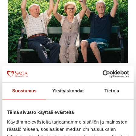
n
e
s
-
k
i
v
e
t
Saga Torilinnan tarjous – muuta
i
nyt peruspalvelumaksulla!
l
a
Suostumus
Yksityiskohdat
Tietoja
Tartu Saga Torilinnan tarjoukseen ja muuta
h
kodikkaaseen asuntoon
d
peruspalvelumaksulla!
u
Tämä sivusto käyttää evästeitä
t
Käytämme evästeitä tarjoamamme sisällön ja mainosten
S
Lue lisää
t
räätälöimiseen, sosiaalisen median ominaisuuksien
a
a