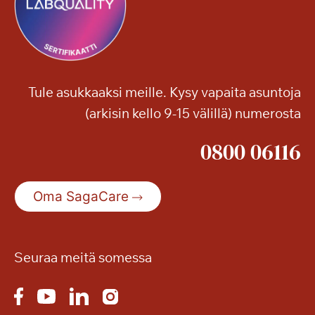
s
ä
–
ä
m
u
u
Tule asukkaaksi meille. Kysy vapaita asuntoja
t
(arkisin kello 9-15 välillä) numerosta
a
n
0800 06116
y
t
p
Oma SagaCare
e
r
u
s
Seuraa meitä somessa
p
a
l