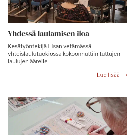
Yhdessä laulamisen iloa
Kesätyöntekijä Elsan vetämässä
yhteislaulutuokiossa kokoonnuttiin tuttujen
laulujen äärelle.
Y
Lue lisää
h
d
e
s
s
ä
l
a