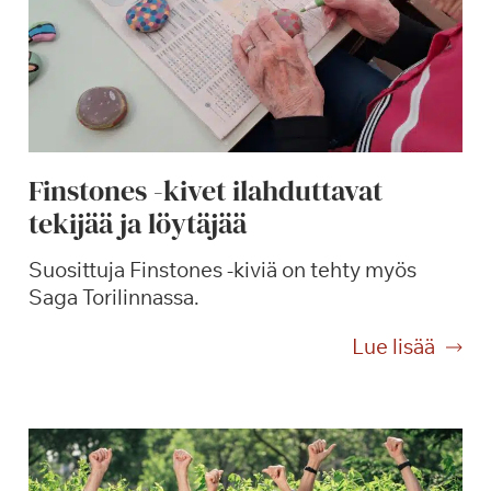
u
l
a
m
i
s
Finstones -kivet ilahduttavat
e
tekijää ja löytäjää
n
i
Suosittuja Finstones -kiviä on tehty myös
l
Saga Torilinnassa.
o
a
F
Lue lisää
i
n
s
t
o