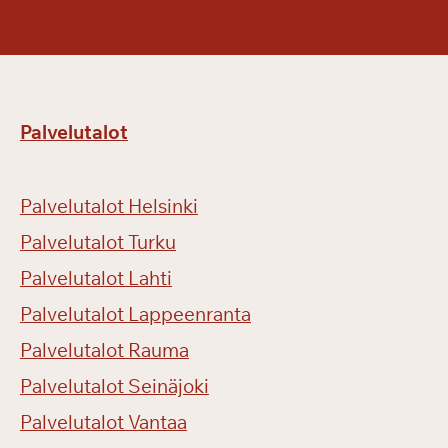
v
e
l
u
m
Palvelutalot
a
k
s
Palvelutalot Helsinki
u
l
Palvelutalot Turku
l
Palvelutalot Lahti
a
Palvelutalot Lappeenranta
!
Palvelutalot Rauma
Palvelutalot Seinäjoki
Palvelutalot Vantaa