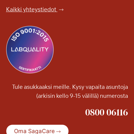
l
Kaikki yhteystiedot
e
v
a
k
o
t
i
s
i
?
Tule asukkaaksi meille. Kysy vapaita asuntoja
V
(arkisin kello 9-15 välillä) numerosta
a
p
0800 06116
a
a
n
Oma SagaCare
a