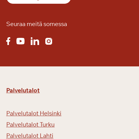
t
i
l
Seuraa meitä somessa
a
v
a
a
s
u
n
t
Palvelutalot
o
!
Palvelutalot Helsinki
Palvelutalot Turku
Palvelutalot Lahti