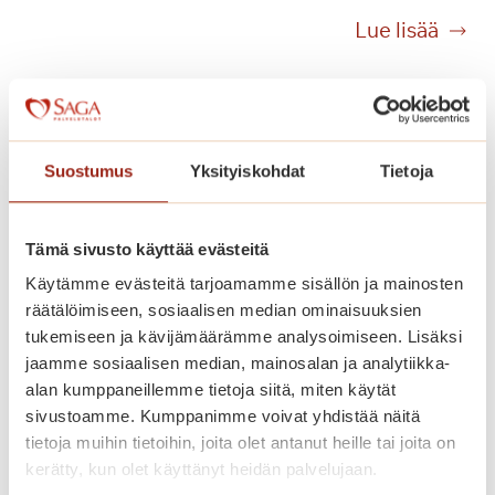
i
K
Lue lisää
h
e
d
s
y
ä
t
n
t
h
Suostumus
Yksityiskohdat
Tietoja
i
e
S
l
a
m
Tämä sivusto käyttää evästeitä
l
a
Käytämme evästeitä tarjoamamme sisällön ja mainosten
p
s
räätälöimiseen, sosiaalisen median ominaisuuksien
a
s
tukemiseen ja kävijämäärämme analysoimiseen. Lisäksi
l
a
jaamme sosiaalisen median, mainosalan ja analytiikka-
i
k
alan kumppaneillemme tietoja siitä, miten käytät
n
o
sivustoamme. Kumppanimme voivat yhdistää näitä
n
Olisiko tässä tuleva kotisi? Vapaana
n
tietoja muihin tietoihin, joita olet antanut heille tai joita on
a
tilava asunto!
s
kerätty, kun olet käyttänyt heidän palvelujaan.
s