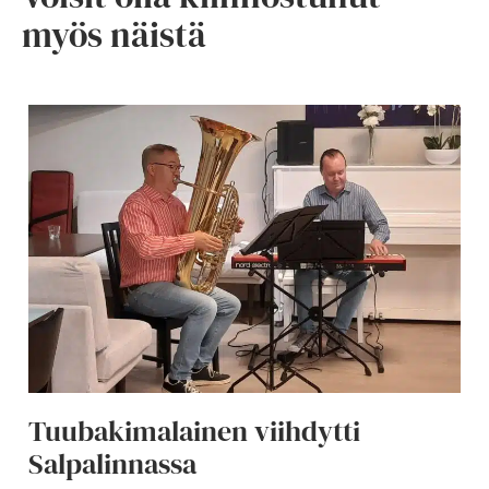
myös näistä
Tuubakimalainen viihdytti
Salpalinnassa