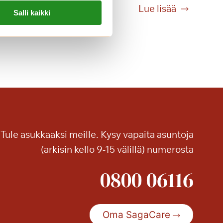
K
Lue lisää
Salli kaikki
i
i
t
e
l
t
y
h
u
i
Tule asukkaaksi meille. Kysy vapaita asuntoja
p
(arkisin kello 9-15 välillä) numerosta
p
u
0800 06116
t
a
s
Oma SagaCare
o