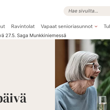
lut
Ravintolat
Vapaat senioriasunnot
Tu
ivä 27.5. Saga Munkkiniemessä
päivä