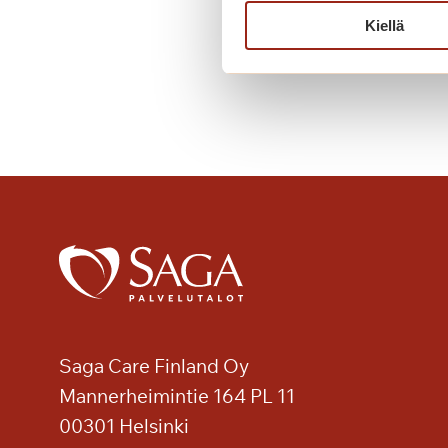
M
Lue lisää
Kiellä
u
s
i
i
k
k
i
a
,
t
a
n
s
s
Saga Care Finland Oy
i
Mannerheimintie 164 PL 11
a
00301 Helsinki
j