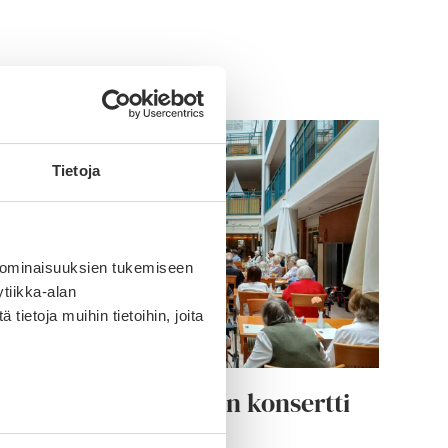
Tietoja
 ominaisuuksien tukemiseen
tiikka-alan
ietoja muihin tietoihin, joita
Kiitelty huipputason konsertti