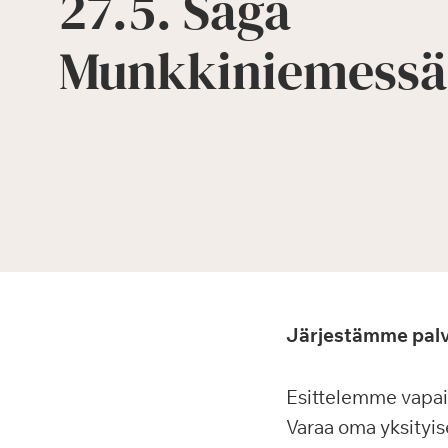
27.5. Saga
Munkkiniemessä
Järjestämme palve
Esittelemme vapa
Varaa oma yksityi