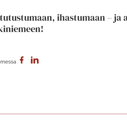
 tutustumaan, ihastumaan – ja
kiniemeen!
omessa