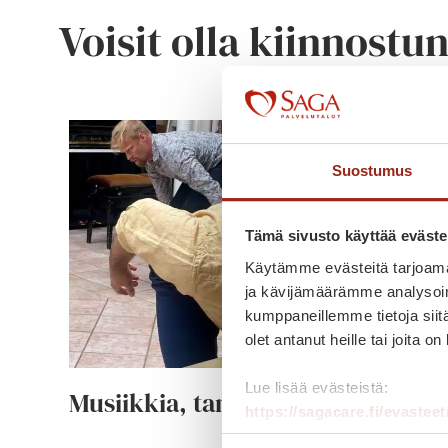
Voisit olla kiinnostu
Suostumus
Tämä sivusto käyttää eväste
Käytämme evästeitä tarjoama
ja kävijämäärämme analysoim
kumppaneillemme tietoja siitä
olet antanut heille tai joita o
Lue lisää evästeistä:
Musiikkia, tanssia ja jäätelöä!
https://sagacare.fi/evasteet