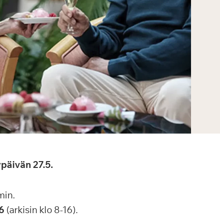
päivän 27.5.
min.
6
(arkisin klo 8-16).