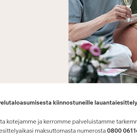
lutaloasumisesta kiinnostuneille lauantaiesittely
ita kotejamme ja kerromme palveluistamme tarkem
sesittelyaikasi maksuttomasta numerosta
0800 0611