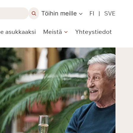
Töihin meille
FI
|
SVE
le asukkaaksi
Meistä
Yhteystiedot