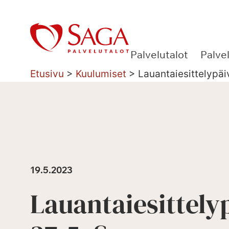
Siirry
sisältöön
Palvelutalot
Palve
Etusivu
>
Kuulumiset
>
Lauantaiesittelypä
19.5.2023
Lauantaiesittely