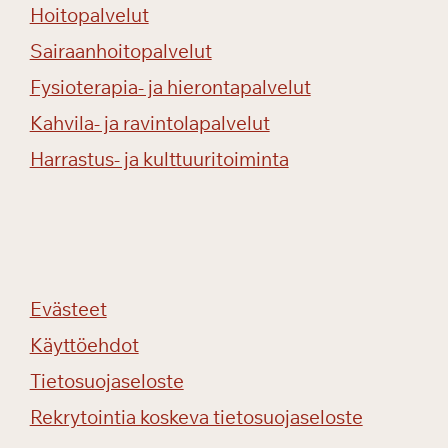
Hoitopalvelut
Sairaanhoitopalvelut
Fysioterapia- ja hierontapalvelut
Kahvila- ja ravintolapalvelut
Harrastus- ja kulttuuritoiminta
Evästeet
Käyttöehdot
Tietosuojaseloste
Rekrytointia koskeva tietosuojaseloste