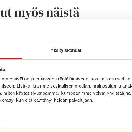
nut myös näistä
Yksityiskohdat
itä
mme sisällön ja mainosten räätälöimiseen, sosiaalisen median
iseen. Lisäksi jaamme sosiaalisen median, mainosalan ja analy
, miten käytät sivustoamme. Kumppanimme voivat yhdistää näitä t
n kerätty, kun olet käyttänyt heidän palvelujaan.
Kesäilta Munkkiniemen
/
taivasalla