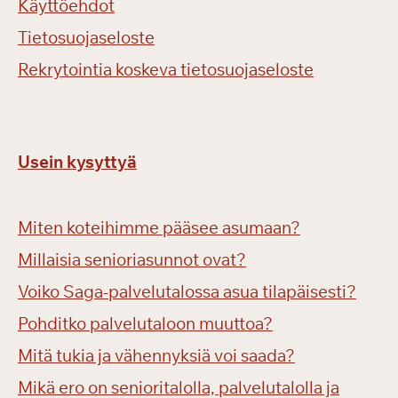
Käyttöehdot
Tietosuojaseloste
Rekrytointia koskeva tietosuojaseloste
Usein kysyttyä
Miten koteihimme pääsee asumaan?
Millaisia senioriasunnot ovat?
Voiko Saga-palvelutalossa asua tilapäisesti?
Pohditko palvelutaloon muuttoa?
Mitä tukia ja vähennyksiä voi saada?
Mikä ero on senioritalolla, palvelutalolla ja