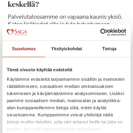
keskellä?
o
s
Palvelutalossamme on vapaana kaunis yksiö.
!
Katso lisätiedot alta ja tule tutustumaan
paikan päälle!
O
Lue lisää
Suostumus
Yksityiskohdat
Tietoja
l
i
s
Tämä sivusto käyttää evästeitä
i
Käytämme evästeitä tarjoamamme sisällön ja mainosten
k
räätälöimiseen, sosiaalisen median ominaisuuksien
o
tukemiseen ja kävijämäärämme analysoimiseen. Lisäksi
u
jaamme sosiaalisen median, mainosalan ja analytiikka-
u
alan kumppaneillemme tietoja siitä, miten käytät
s
sivustoamme. Kumppanimme voivat yhdistää näitä
i
tietoja muihin tietoihin, joita olet antanut heille tai joita on
k
kerätty, kun olet käyttänyt heidän palvelujaan.