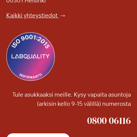
00301 Helsinki
s
l
k
e
Kaikki yhteystiedot
e
i
l
s
l
ö
ä
n
?
Tule asukkaaksi meille. Kysy vapaita asuntoja
(arkisin kello 9-15 välillä) numerosta
0800 06116