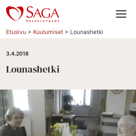
Siirry
sisältöön
Etusivu
>
Kuulumiset
>
Lounashetki
3.4.2018
Lounashetki