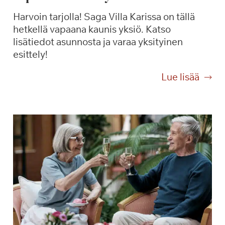
Harvoin tarjolla! Saga Villa Karissa on tällä
hetkellä vapaana kaunis yksiö. Katso
lisätiedot asunnosta ja varaa yksityinen
esittely!
V
Lue lisää
a
p
a
a
n
a
k
a
u
n
i