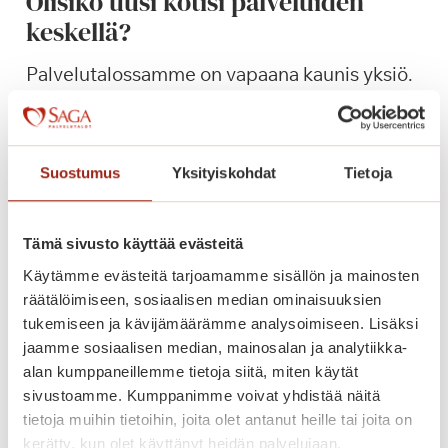
Olisiko uusi kotisi palveluiden
t
keskellä?
o
s
Palvelutalossamme on vapaana kaunis yksiö.
!
Katso lisätiedot alta ja tule tutustumaan
paikan päälle!
O
Lue lisää
Suostumus
Yksityiskohdat
Tietoja
l
i
s
Tämä sivusto käyttää evästeitä
i
Käytämme evästeitä tarjoamamme sisällön ja mainosten
k
räätälöimiseen, sosiaalisen median ominaisuuksien
o
tukemiseen ja kävijämäärämme analysoimiseen. Lisäksi
u
jaamme sosiaalisen median, mainosalan ja analytiikka-
u
alan kumppaneillemme tietoja siitä, miten käytät
s
sivustoamme. Kumppanimme voivat yhdistää näitä
i
tietoja muihin tietoihin, joita olet antanut heille tai joita on
k
kerätty, kun olet käyttänyt heidän palvelujaan.