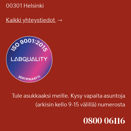
y
00301 Helsinki
s
l
k
e
Kaikki yhteystiedot
e
i
l
s
l
ö
ä
n
?
Tule asukkaaksi meille. Kysy vapaita asuntoja
(arkisin kello 9-15 välillä) numerosta
0800 06116