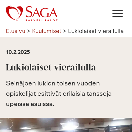
Siirry
sisältöön
Etusivu
>
Kuulumiset
>
Lukiolaiset vierailulla
10.2.2025
Lukiolaiset vierailulla
Seinäjoen lukion toisen vuoden
opiskelijat esittivät erilaisia tansseja
upeissa asuissa.