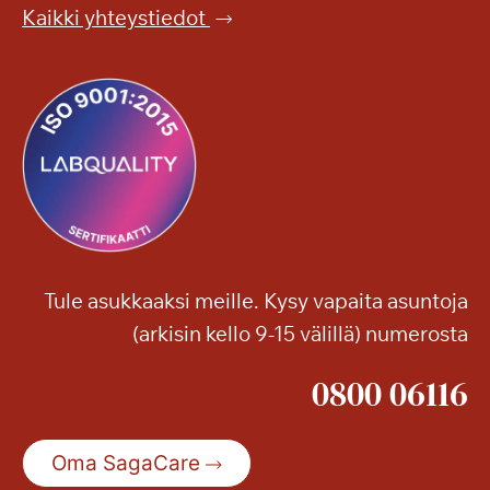
e
p
Kaikki yhteystiedot
r
u
ä
i
ä
s
e
t
l
o
o
o
o
n
n
!
j
a
Tule asukkaaksi meille. Kysy vapaita asuntoja
m
(arkisin kello 9-15 välillä) numerosta
u
i
0800 06116
t
a
k
Oma SagaCare
e