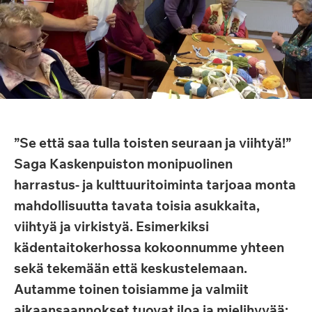
”Se että saa tulla toisten seuraan ja viihtyä!”
Saga Kaskenpuiston monipuolinen
harrastus- ja kulttuuritoiminta tarjoaa monta
mahdollisuutta tavata toisia asukkaita,
viihtyä ja virkistyä. Esimerkiksi
kädentaitokerhossa kokoonnumme yhteen
sekä tekemään että keskustelemaan.
Autamme toinen toisiamme ja valmiit
aikaansaannokset tuovat iloa ja mielihyvää: