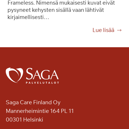
Frameless. Nimensä mukaisesti kuvat eivät
m
r
pysyneet kehysten sisällä vaan lähtivät
a
d
kirjaimellisesti…
k
i
s
-
T
Lue lisää
u
k
a
l
o
i
l
n
d
a
s
e
S
e
t
a
r
t
g
t
a
a
t
,
K
i
j
a
o
Saga Care Finland Oy
s
k
Mannerheimintie 164 PL 11
k
a
e
00301 Helsinki
h
n