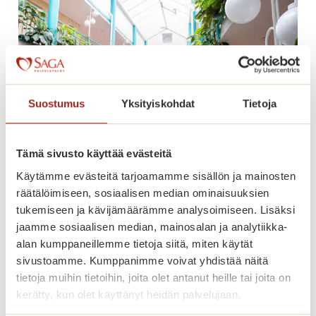
k
a
h
v
i
t
Suostumus
Yksityiskohdat
Tietoja
p
u
u
Tämä sivusto käyttää evästeitä
t
Käytämme evästeitä tarjoamamme sisällön ja mainosten
Muuta nyt peruspalvelumaksulla
a
räätälöimiseen, sosiaalisen median ominaisuuksien
Saga Kaskenpuistoon!
r
tukemiseen ja kävijämäärämme analysoimiseen. Lisäksi
h
jaamme sosiaalisen median, mainosalan ja analytiikka-
Muuta Saga Kaskenpuistoon kevyillä
a
alan kumppaneillemme tietoja siitä, miten käytät
palveluilla.
s
sivustoamme. Kumppanimme voivat yhdistää näitä
s
tietoja muihin tietoihin, joita olet antanut heille tai joita on
M
Lue lisää
a
kerätty, kun olet käyttänyt heidän palvelujaan.
u
j