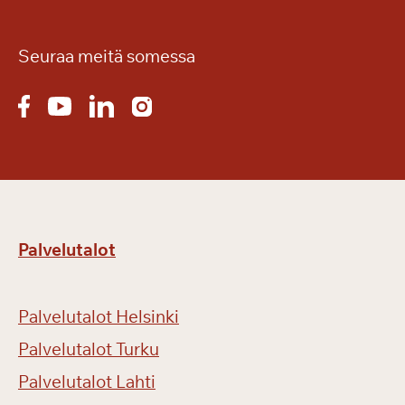
s
ä
n
Seuraa meitä somessa
r
e
t
k
i
ä
Palvelutalot
Palvelutalot Helsinki
Palvelutalot Turku
Palvelutalot Lahti