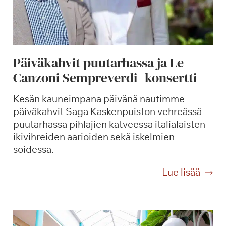
Päiväkahvit puutarhassa ja Le
Canzoni Sempreverdi -konsertti
Kesän kauneimpana päivänä nautimme
päiväkahvit Saga Kaskenpuiston vehreässä
puutarhassa pihlajien katveessa italialaisten
ikivihreiden aarioiden sekä iskelmien
soidessa.
P
Lue lisää
ä
i
v
ä