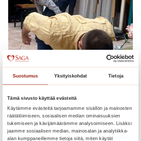
Suostumus
Yksityiskohdat
Tietoja
Musiikkia, tanssia ja jäätelöä!
Tämä sivusto käyttää evästeitä
M
Lue lisää
u
Käytämme evästeitä tarjoamamme sisällön ja mainosten
s
räätälöimiseen, sosiaalisen median ominaisuuksien
i
tukemiseen ja kävijämäärämme analysoimiseen. Lisäksi
i
jaamme sosiaalisen median, mainosalan ja analytiikka-
k
alan kumppaneillemme tietoja siitä, miten käytät