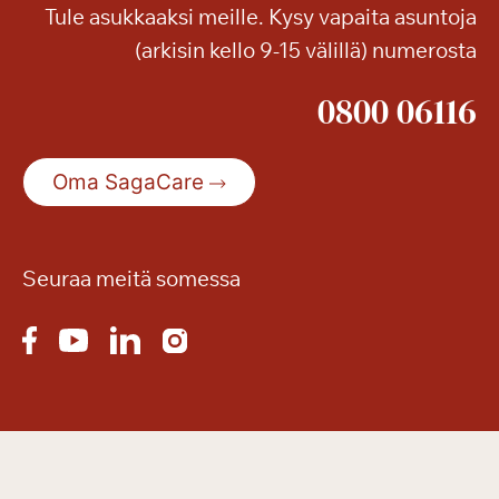
Tule asukkaaksi meille. Kysy vapaita asuntoja
t
(arkisin kello 9-15 välillä) numerosta
t
i
0800 06116
Oma SagaCare
Seuraa meitä somessa