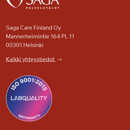
a
y
s
h
a
u
l
i
Saga Care Finland Oy
l
p
Mannerheimintie 164 PL 11
a
p
00301 Helsinki
u
t
Kaikki yhteystiedot
a
s
o
n
k
o
n
s
e
r