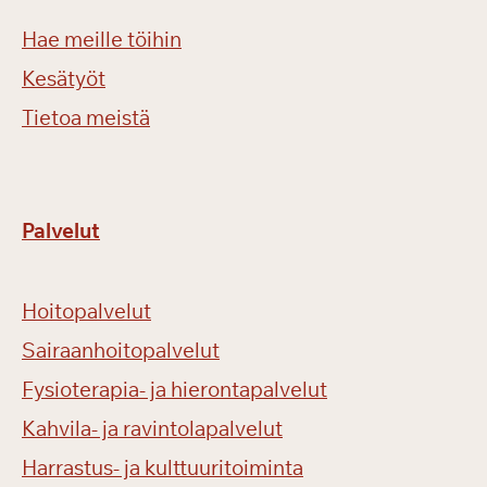
Hae meille töihin
Kesätyöt
Tietoa meistä
Palvelut
Hoitopalvelut
Sairaanhoitopalvelut
Fysioterapia- ja hierontapalvelut
Kahvila- ja ravintolapalvelut
Harrastus- ja kulttuuritoiminta