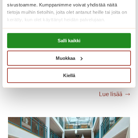
k
sivustoamme. Kumppanimme voivat yhdistää näitä
tietoja muihin tietoihin, joita olet antanut heille tai joita on
i
kerätty, kun olet käyttänyt heidän palvelujaan.
a
,
Lue lisää evästeistä:
t
Salli kaikki
https://sagacare.fi/evasteet/
a
n
Muokkaa
s
s
Kesäilta Munkkiniemen taivasalla
i
Kiellä
a
j
K
Lue lisää
a
e
j
s
ä
ä
ä
i
t
l
e