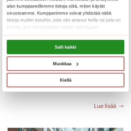
i
alan kumppaneillemme tietoja siitä, miten käytät
i
sivustoamme. Kumppanimme voivat yhdistää näitä
k
tietoja muihin tietoihin, joita olet antanut heille tai joita on
k
kerätty, kun olet käyttänyt heidän palvelujaan.
i
a
Lue lisää evästeistä:
,
Salli kaikki
https://sagacare.fi/evasteet/
t
a
Muokkaa
n
s
s
Kiellä
Kesäilta Munkkiniemen taivasalla
i
a
j
K
Lue lisää
a
e
j
s
ä
ä