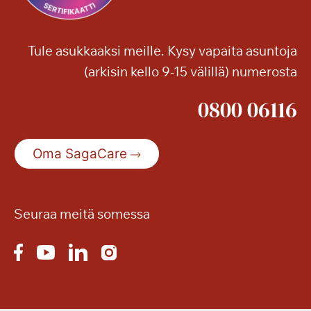
s
e
r
Tule asukkaaksi meille. Kysy vapaita asuntoja
t
(arkisin kello 9-15 välillä) numerosta
t
i
0800 06116
Oma SagaCare
Seuraa meitä somessa