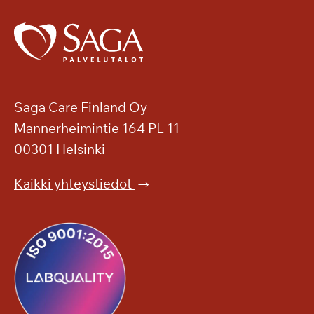
e
i
l
v
t
a
y
s
h
a
u
l
i
Saga Care Finland Oy
l
p
Mannerheimintie 164 PL 11
a
p
00301 Helsinki
u
t
Kaikki yhteystiedot
a
s
o
n
k
o
n