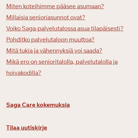
Miten koteihimme pääsee asumaan?
Millaisia senioriasunnot ovat?
Voiko Saga-palvelutalossa asua tilapäisesti?
Pohditko palvelutaloon muuttoa?
Mitä tukia ja vähennyksiä voi saada?
Mikä ero on senioritalolla, palvelutalolla ja
hoivakodilla?
Saga Care kokemuksia
Tilaa uutiskirje