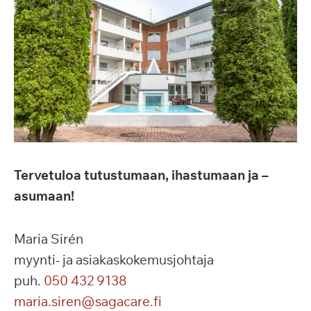
Tervetuloa tutustumaan, ihastumaan ja –
asumaan!
Maria Sirén
myynti- ja asiakaskokemusjohtaja
puh.
050 432 9138
maria.siren@sagacare.fi