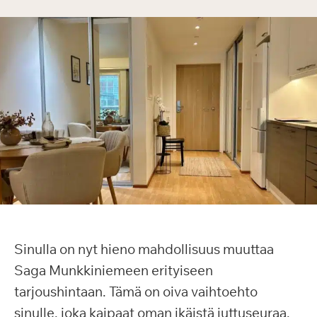
Sinulla on nyt hieno mahdollisuus muuttaa
Saga Munkkiniemeen erityiseen
tarjoushintaan. Tämä on oiva vaihtoehto
sinulle, joka kaipaat oman ikäistä juttuseuraa,