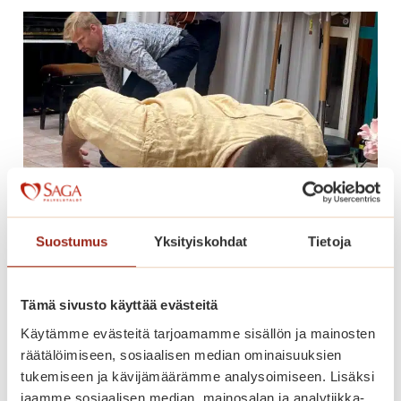
Suostumus
Yksityiskohdat
Tietoja
Musiikkia, tanssia ja jäätelöä!
Tämä sivusto käyttää evästeitä
M
Lue lisää
Käytämme evästeitä tarjoamamme sisällön ja mainosten
u
räätälöimiseen, sosiaalisen median ominaisuuksien
s
tukemiseen ja kävijämäärämme analysoimiseen. Lisäksi
jaamme sosiaalisen median, mainosalan ja analytiikka-