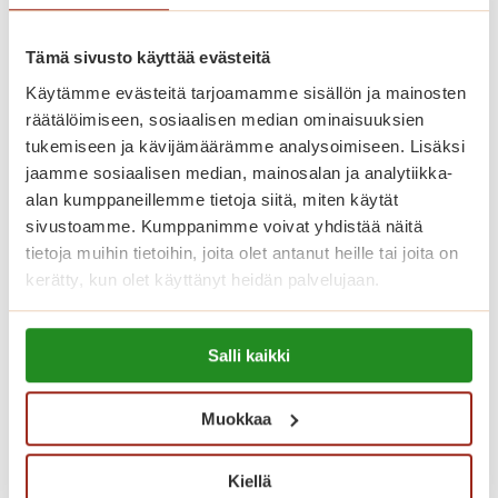
P
Lue lisää
ä
Tämä sivusto käyttää evästeitä
i
v
Käytämme evästeitä tarjoamamme sisällön ja mainosten
ä
räätälöimiseen, sosiaalisen median ominaisuuksien
k
tukemiseen ja kävijämäärämme analysoimiseen. Lisäksi
jaamme sosiaalisen median, mainosalan ja analytiikka-
a
alan kumppaneillemme tietoja siitä, miten käytät
h
sivustoamme. Kumppanimme voivat yhdistää näitä
v
tietoja muihin tietoihin, joita olet antanut heille tai joita on
i
kerätty, kun olet käyttänyt heidän palvelujaan.
t
p
Lue lisää evästeistä:
u
Salli kaikki
https://sagacare.fi/evasteet/
u
t
Muuta nyt peruspalvelumaksulla
Muokkaa
a
Saga Kaskenpuistoon!
r
h
Kiellä