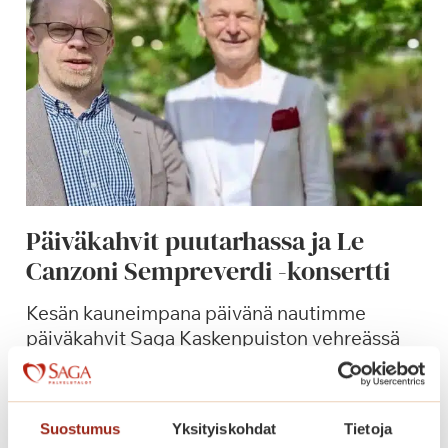
Päiväkahvit puutarhassa ja Le
Canzoni Sempreverdi -konsertti
Kesän kauneimpana päivänä nautimme
päiväkahvit Saga Kaskenpuiston vehreässä
puutarhassa pihlajien katveessa italialaisten
ikivihreiden aarioiden sekä iskelmien
soidessa.
Suostumus
Yksityiskohdat
Tietoja