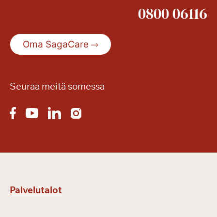
0800 06116
t
a
k
Oma SagaCare
e
s
ä
n
Seuraa meitä somessa
r
e
t
k
i
ä
Palvelutalot