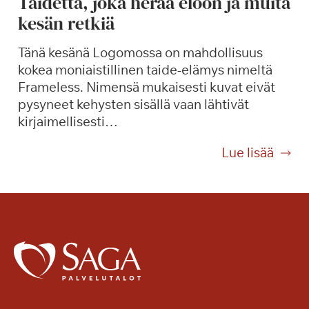
Taidetta, joka herää eloon ja muita
l
p
kesän retkiä
v
r
e
e
Tänä kesänä Logomossa on mahdollisuus
l
v
kokea moniaistillinen taide-elämys nimeltä
u
e
Frameless. Nimensä mukaisesti kuvat eivät
m
r
pysyneet kehysten sisällä vaan lähtivät
a
d
kirjaimellisesti…
k
i
s
-
T
Lue lisää
u
k
a
l
o
i
l
n
d
a
s
e
S
e
t
a
r
t
g
t
a
a
t
,
K
i
j