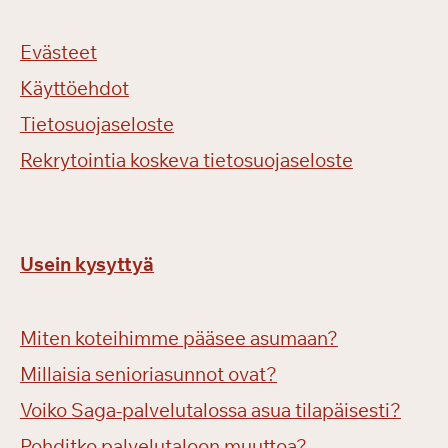
Evästeet
Käyttöehdot
Tietosuojaseloste
Rekrytointia koskeva tietosuojaseloste
Usein kysyttyä
Miten koteihimme pääsee asumaan?
Millaisia senioriasunnot ovat?
Voiko Saga-palvelutalossa asua tilapäisesti?
Pohditko palvelutaloon muuttoa?