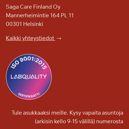
a
o
Saga Care Finland Oy
s
k
Mannerheimintie 164 PL 11
k
a
e
00301 Helsinki
h
n
e
p
Kaikki yhteystiedot
r
u
ä
i
ä
s
e
t
l
o
o
o
o
n
n
!
j
a
Tule asukkaaksi meille. Kysy vapaita asuntoja
m
(arkisin kello 9-15 välillä) numerosta
u
i