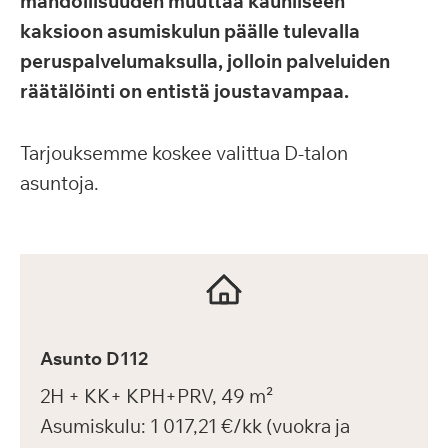
mahdollisuuden muuttaa kauniiseen
kaksioon asumiskulun päälle tulevalla
peruspalvelumaksulla, jolloin palveluiden
räätälöinti on entistä joustavampaa.
Tarjouksemme koskee valittua D-talon
asuntoja.
Asunto
D112
2H + KK+ KPH+PRV, 49 m²
Asumiskulu: 1 017,21 €/kk (vuokra ja