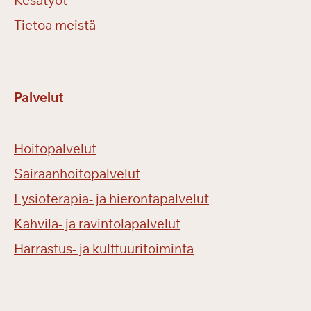
Kesätyöt
Tietoa meistä
Palvelut
Hoitopalvelut
Sairaanhoitopalvelut
Fysioterapia- ja hierontapalvelut
Kahvila- ja ravintolapalvelut
Harrastus- ja kulttuuritoiminta