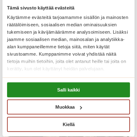
Olisiko tässä uusi kotisi?
S
Tämä sivusto käyttää evästeitä
a
Talossamme on nyt vapaana kaunis asunto
Käytämme evästeitä tarjoamamme sisällön ja mainosten
g
seitsemännestä kerroksesta. Katso lisätiedot
räätälöimiseen, sosiaalisen median ominaisuuksien
a
alta ja tule tutustumaan!
tukemiseen ja kävijämäärämme analysoimiseen. Lisäksi
T
jaamme sosiaalisen median, mainosalan ja analytiikka-
a
O
Lue lisää
alan kumppaneillemme tietoja siitä, miten käytät
m
l
sivustoamme. Kumppanimme voivat yhdistää näitä
m
i
tietoja muihin tietoihin, joita olet antanut heille tai joita on
i
s
kerätty, kun olet käyttänyt heidän palvelujaan.
l
i
i
k
Lue lisää evästeistä:
n
Salli kaikki
o
https://sagacare.fi/evasteet/
n
t
a
ä
Muokkaa
s
s
s
s
Kiellä
a
ä