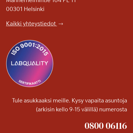
m
00301 Helsinki
a
a
Kaikki yhteystiedot
S
a
g
a
T
a
m
m
i
l
Tule asukkaaksi meille. Kysy vapaita asuntoja
i
(arkisin kello 9-15 välillä) numerosta
n
n
0800 06116
a
n