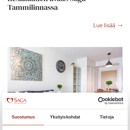
Tammilinnassa
K
Lue lisää
e
s
ä
k
a
u
d
e
n
a
v
a
Suostumus
Yksityiskohdat
Tietoja
u
s