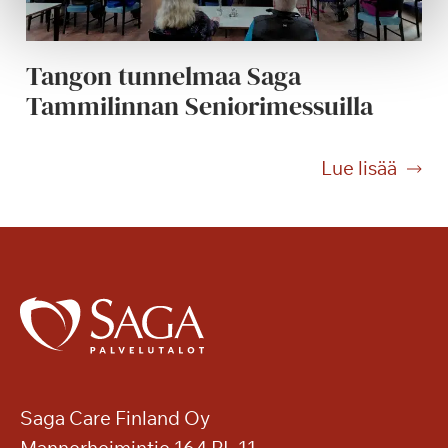
u
u
s
Tangon tunnelmaa Saga
i
Tammilinnan Seniorimessuilla
k
o
t
T
Lue lisää
i
a
s
n
i
g
?
o
n
t
u
n
n
e
Saga Care Finland Oy
l
Mannerheimintie 164 PL 11