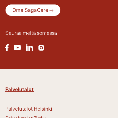
S
Oma SagaCare
e
n
i
o
Seuraa meitä somessa
r
i
m
e
s
s
u
i
Palvelutalot
l
l
a
Palvelutalot Helsinki