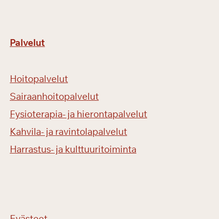
Palvelut
Hoitopalvelut
Sairaanhoitopalvelut
Fysioterapia- ja hierontapalvelut
Kahvila- ja ravintolapalvelut
Harrastus- ja kulttuuritoiminta
Evästeet