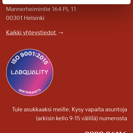
i
y
Mannerheimintie 164 PL 11
o
i
00301 Helsinki
r
l
i
l
Kaikki yhteystiedot
m
ä
e
p
s
a
s
l
u
v
t
e
h
l
u
u
r
i
m
l
a
Tule asukkaaksi meille. Kysy vapaita asuntoja
l
s
(arkisin kello 9-15 välillä) numerosta
a
i
v