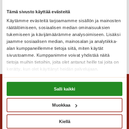
i
y
t
Tämä sivusto käyttää evästeitä
s
y
s
Käytämme evästeitä tarjoamamme sisällön ja mainosten
Uusi koti kevyillä palveluilla
n
ä
räätälöimiseen, sosiaalisen median ominaisuuksien
p
tukemiseen ja kävijämäärämme analysoimiseen. Lisäksi
Muuta Saga Kaskenniittyyn
e
jaamme sosiaalisen median, mainosalan ja analytiikka-
peruspalvelumaksulla.
r
alan kumppaneillemme tietoja siitä, miten käytät
i
sivustoamme. Kumppanimme voivat yhdistää näitä
U
Lue lisää
n
tietoja muihin tietoihin, joita olet antanut heille tai joita on
u
t
kerätty, kun olet käyttänyt heidän palvelujaan.
s
e
i
i
Lue lisää evästeistä:
k
s
Salli kaikki
https://sagacare.fi/evasteet/
o
e
t
t
Muokkaa
i
s
k
e
e
Kiellä
n
v
Saga Care Finland Oy