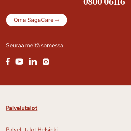
0800 06116
a
t
j
Oma SagaCare
ä
l
l
Seuraa meitä somessa
e
e
n
!
Palvelutalot
Palvelutalot Helsinki