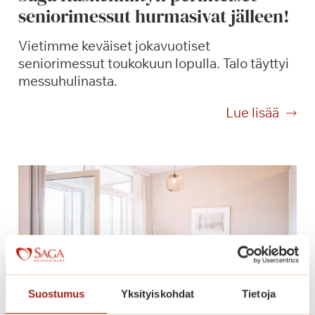
seniorimessut hurmasivat jälleen!
ä
i
Vietimme keväiset jokavuotiset
v
seniorimessut toukokuun lopulla. Talo täyttyi
ä
messuhulinasta.
S
a
S
Lue lisää
g
a
a
g
K
a
a
K
s
a
k
s
e
k
n
e
n
n
i
n
i
Suostumus
Yksityiskohdat
Tietoja
i
t