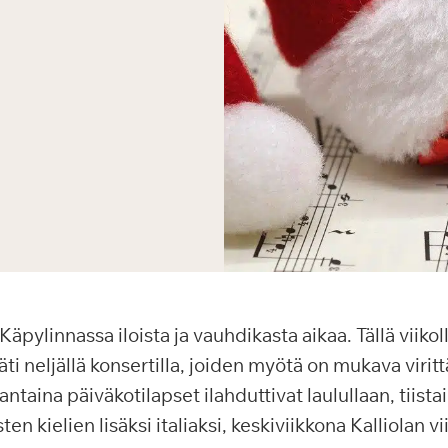
pylinnassa iloista ja vauhdikasta aikaa. Tällä viikol
i neljällä konsertilla, joiden myötä on mukava viritt
taina päiväkotilapset ilahduttivat laulullaan, tiis
en kielien lisäksi italiaksi, keskiviikkona Kalliolan v