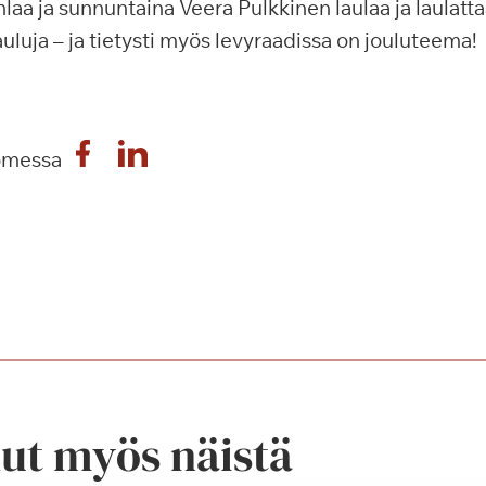
laa ja sunnuntaina Veera Pulkkinen laulaa ja laulattaa
auluja – ja tietysti myös levyraadissa on jouluteema!
omessa
nut myös näistä