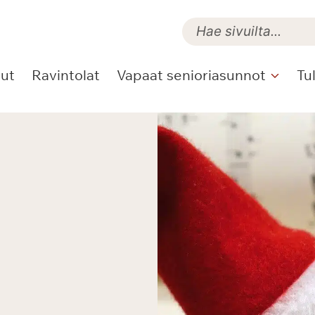
lut
Ravintolat
Vapaat senioriasunnot
Tu