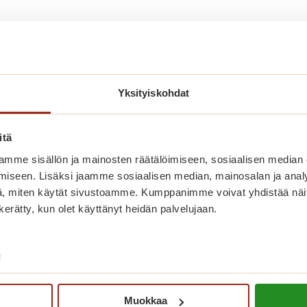
Yksityiskohdat
itä
mme sisällön ja mainosten räätälöimiseen, sosiaalisen median
iseen. Lisäksi jaamme sosiaalisen median, mainosalan ja analy
, miten käytät sivustoamme. Kumppanimme voivat yhdistää näitä t
n kerätty, kun olet käyttänyt heidän palvelujaan.
Bingon numerot herättävät
muistot eloon
/
B
Lue lisää
Muokkaa