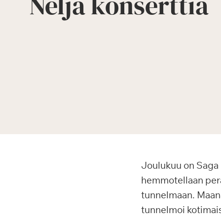
Neljä konserttia
Joulukuu on Saga Kä
hemmotellaan perät
tunnelmaan. Maanan
tunnelmoi kotimaist