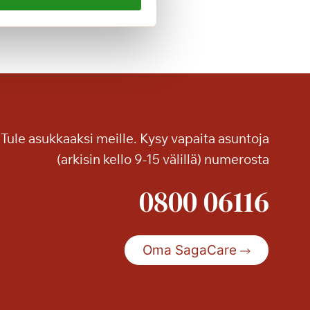
a
o
n
n
e
a
Tule asukkaaksi meille. Kysy vapaita asuntoja
(arkisin kello 9-15 välillä) numerosta
0800 06116
Oma SagaCare