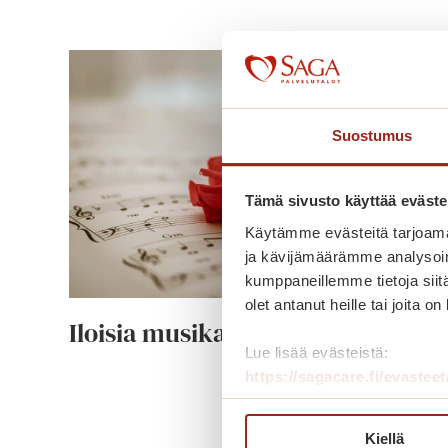
Suostumus
Tämä sivusto käyttää eväste
Käytämme evästeitä tarjoama
ja kävijämäärämme analysoim
kumppaneillemme tietoja siitä
olet antanut heille tai joita o
Iloisia musikaaleja
Lue lisää evästeistä:
https://sagacare.fi/evasteet
I
Lue lisää
l
Kiellä
o