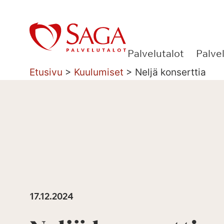
Siirry
sisältöön
Palvelutalot
Palve
Etusivu
>
Kuulumiset
>
Neljä konserttia
17.12.2024