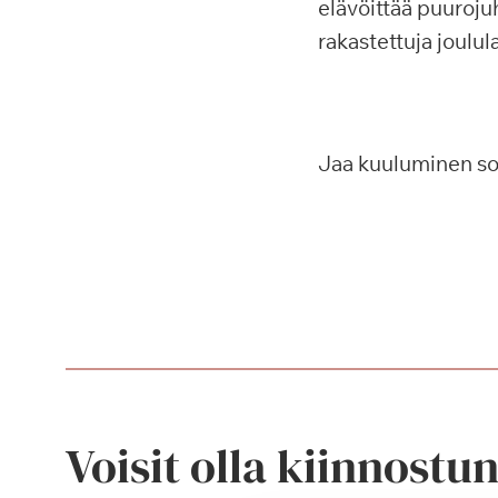
elävöittää puurojuh
rakastettuja joulul
Jaa kuuluminen s
Voisit olla kiinnostu