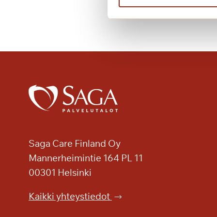
i
s
i
a
m
u
s
i
k
a
a
l
Saga Care Finland Oy
e
Mannerheimintie 164 PL 11
j
00301 Helsinki
a
Kaikki yhteystiedot