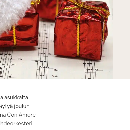
la asukkaita
äytyä joulun
taina Con Amore
iihdeorkesteri