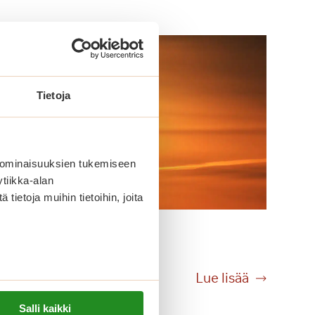
Tietoja
 ominaisuuksien tukemiseen
tiikka-alan
ietoja muihin tietoihin, joita
Lomaonnea
L
Lue lisää
o
Salli kaikki
m