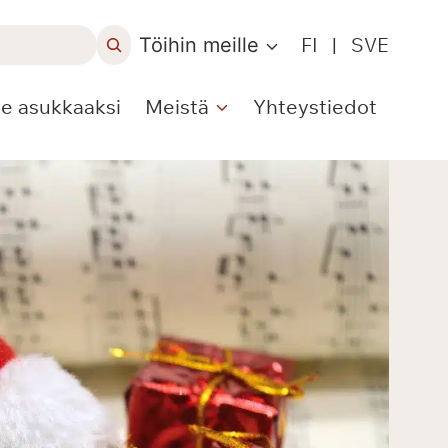
Töihin meille
FI
|
SVE
le asukkaaksi
Meistä
Yhteystiedot