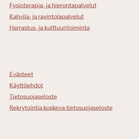
Fysioterapia- ja hierontapalvelut
Kahvila- ja ravintolapalvelut
Harrastus- ja kulttuuritoiminta
Evästeet
Käyttöehdot
Tietosuojaseloste
Rekrytointia koskeva tietosuojaseloste