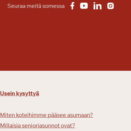
Seuraa meitä somessa
Usein kysyttyä
Miten koteihimme pääsee asumaan?
Millaisia senioriasunnot ovat?