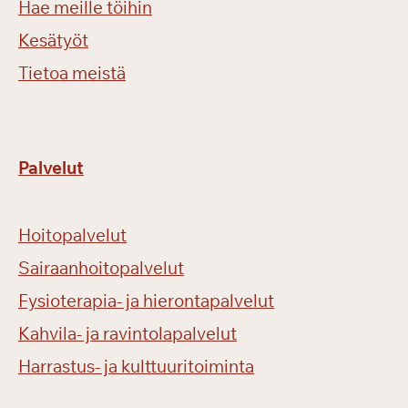
Hae meille töihin
Kesätyöt
Tietoa meistä
Palvelut
Hoitopalvelut
Sairaanhoitopalvelut
Fysioterapia- ja hierontapalvelut
Kahvila- ja ravintolapalvelut
Harrastus- ja kulttuuritoiminta