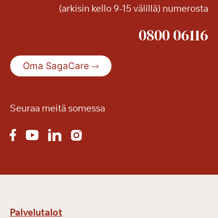
(arkisin kello 9-15 välillä) numerosta
t
i
0800 06116
Oma SagaCare
Seuraa meitä somessa
Palvelutalot