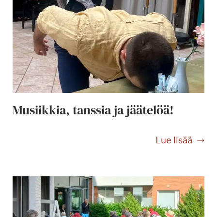
Musiikkia, tanssia ja jäätelöä!
M
Lue lisää
u
s
i
i
k
k