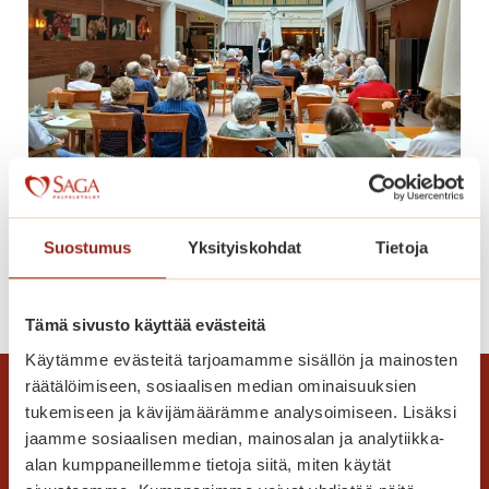
a
ö
M
ä
u
!
n
k
k
i
n
Kiitelty huipputason konsertti
i
e
Suostumus
Yksityiskohdat
Tietoja
m
K
Lue lisää
e
i
Tämä sivusto käyttää evästeitä
n
i
t
Käytämme evästeitä tarjoamamme sisällön ja mainosten
t
a
räätälöimiseen, sosiaalisen median ominaisuuksien
e
i
tukemiseen ja kävijämäärämme analysoimiseen. Lisäksi
l
v
jaamme sosiaalisen median, mainosalan ja analytiikka-
t
a
alan kumppaneillemme tietoja siitä, miten käytät
y