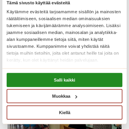
keskellä?
o
Tämä sivusto käyttää evästeitä
s
Käytämme evästeitä tarjoamamme sisällön ja mainosten
Palvelutalossamme on vapaana kaunis yksiö.
!
räätälöimiseen, sosiaalisen median ominaisuuksien
Katso lisätiedot alta ja tule tutustumaan
tukemiseen ja kävijämäärämme analysoimiseen. Lisäksi
paikan päälle!
jaamme sosiaalisen median, mainosalan ja analytiikka-
alan kumppaneillemme tietoja siitä, miten käytät
O
Lue lisää
sivustoamme. Kumppanimme voivat yhdistää näitä
l
tietoja muihin tietoihin, joita olet antanut heille tai joita on
i
kerätty, kun olet käyttänyt heidän palvelujaan.
s
i
Lue lisää evästeistä:
k
Salli kaikki
https://sagacare.fi/evasteet/
o
u
Muokkaa
u
s
Kiellä
i
k
o