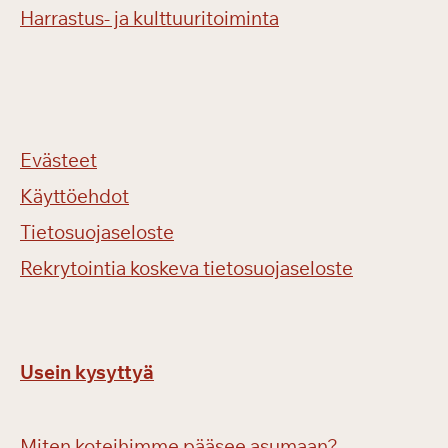
Harrastus- ja kulttuuritoiminta
Evästeet
Käyttöehdot
Tietosuojaseloste
Rekrytointia koskeva tietosuojaseloste
Usein kysyttyä
Miten koteihimme pääsee asumaan?