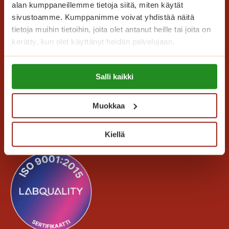
n
alan kumppaneillemme tietoja siitä, miten käytät
m
n
sivustoamme. Kumppanimme voivat yhdistää näitä
u
e
tietoja muihin tietoihin, joita olet antanut heille tai joita on
i
a
kerätty, kun olet käyttänyt heidän palvelujaan.
s
t
Saga Care Finland Oy
Lue lisää evästeistä:
o
Salli kaikki
https://sagacare.fi/evasteet/
Mannerheimintie 164 PL 11
t
00301 Helsinki
e
Muokkaa
l
Kaikki yhteystiedot
o
Kiellä
o
n