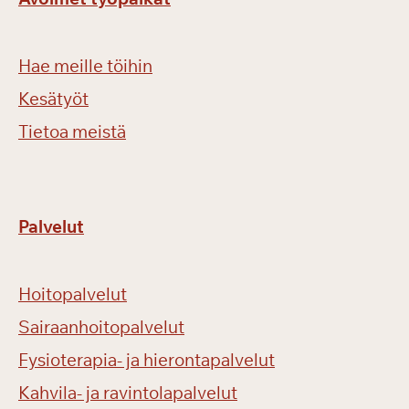
Hae meille töihin
Kesätyöt
Tietoa meistä
Palvelut
Hoitopalvelut
Sairaanhoitopalvelut
Fysioterapia- ja hierontapalvelut
Kahvila- ja ravintolapalvelut