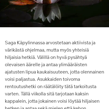
Saga Käpylinnassa arvostetaan aktiivista ja
värikästä ohjelmaa, mutta myös yhteisiä
hiljaisia hetkiä. Välillä on hyvä pysähtyä
olevaisen äärelle ja antaa ylimääräisten
ajatusten lipua kaukaisuuteen, jotta olennainen
voisi paljastua. Asukkaiden toivoma
rentoutushetki on räätälöity tätä tarkoitusta
varten. Tällä viikolla sitä tarjotaan kaksin
kappalein, jotta jokainen voisi löytää hiljaisen
hetken ja antaa sekä mielen että kehon