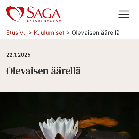
Siirry
sisältöön
Etusivu
>
Kuulumiset
>
Olevaisen äärellä
22.1.2025
Olevaisen äärellä