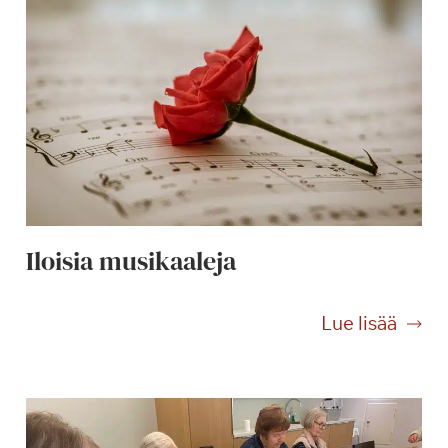
Iloisia musikaaleja
I
Lue lisää
l
o
i
s
i