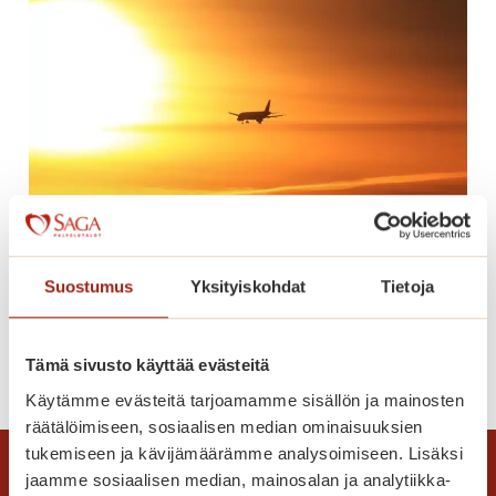
n
n
u
m
e
r
o
t
h
e
Lomaonnea
Suostumus
Yksityiskohdat
Tietoja
r
ä
t
L
Lue lisää
Tämä sivusto käyttää evästeitä
t
o
Käytämme evästeitä tarjoamamme sisällön ja mainosten
ä
m
räätälöimiseen, sosiaalisen median ominaisuuksien
v
a
tukemiseen ja kävijämäärämme analysoimiseen. Lisäksi
ä
o
jaamme sosiaalisen median, mainosalan ja analytiikka-
t