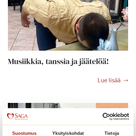
Musiikkia, tanssia ja jäätelöä!
M
Lue lisää
u
s
i
i
k
k
i
Suostumus
Yksityiskohdat
Tietoja