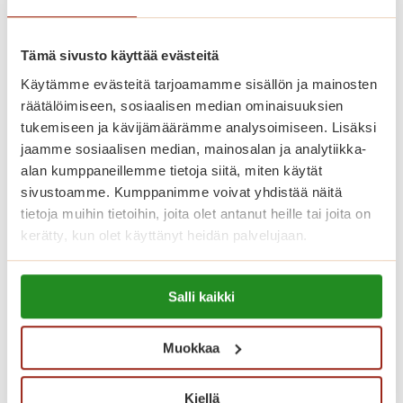
a
,
Tämä sivusto käyttää evästeitä
t
a
Käytämme evästeitä tarjoamamme sisällön ja mainosten
n
räätälöimiseen, sosiaalisen median ominaisuuksien
s
tukemiseen ja kävijämäärämme analysoimiseen. Lisäksi
s
jaamme sosiaalisen median, mainosalan ja analytiikka-
Kesäilta Munkkiniemen taivasalla
i
alan kumppaneillemme tietoja siitä, miten käytät
a
sivustoamme. Kumppanimme voivat yhdistää näitä
j
tietoja muihin tietoihin, joita olet antanut heille tai joita on
K
Lue lisää
kerätty, kun olet käyttänyt heidän palvelujaan.
a
e
j
s
Lue lisää evästeistä:
ä
ä
Salli kaikki
https://sagacare.fi/evasteet/
ä
i
t
l
Muokkaa
e
t
l
a
ö
Kiellä