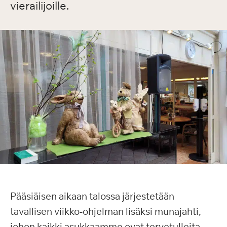
vierailijoille.
Pääsiäisen aikaan talossa järjestetään
tavallisen viikko-ohjelman lisäksi munajahti,
johon kaikki asukkaamme ovat tervetulleita