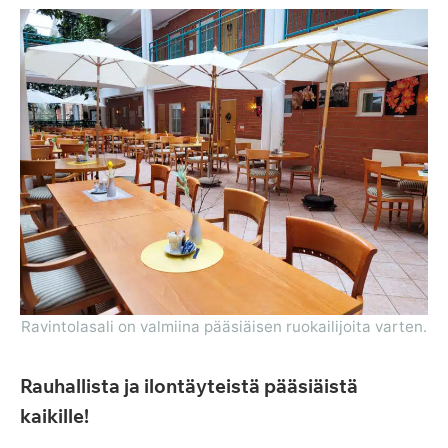
Ravintolasali on valmiina pääsiäisen ruokailijoita varten.
Rauhallista ja ilontäyteistä pääsiäistä
kaikille!