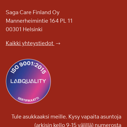
a
u
l
i
Saga Care Finland Oy
l
p
Mannerheimintie 164 PL 11
a
p
00301 Helsinki
u
t
Kaikki yhteystiedot
a
s
o
n
k
o
n
s
e
r
Tule asukkaaksi meille. Kysy vapaita asuntoja
t
(arkisin kello 9-15 välillä) numerosta
t