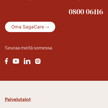
i
0800 06116
Oma SagaCare
Seuraa meitä somessa
Palvelutalot