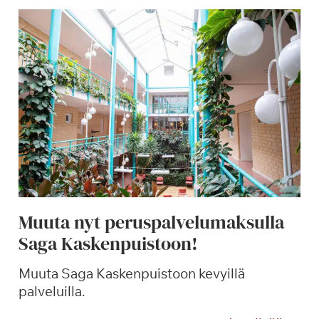
v
ä
k
a
h
v
i
t
p
u
u
t
Muuta nyt peruspalvelumaksulla
a
Saga Kaskenpuistoon!
r
h
Muuta Saga Kaskenpuistoon kevyillä
a
palveluilla.
s
s