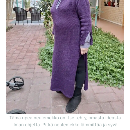
Tämä upea neulemekko on itse tehty, omasta ideasta
ilman ohjetta. Pitkä neulemekko lämmittää ja syvä