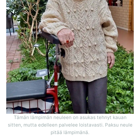
Tämän lämpimän neuleen on asukas tehnyt kauan
sitten, mutta edelleen palvelee loistavasti. Paksu neule
pitää lämpimänä.