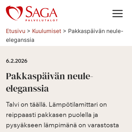
Siirry
sisältöön
Etusivu
>
Kuulumiset
>
Pakkaspäivän neule-
eleganssia
6.2.2026
Pakkaspäivän neule-
eleganssia
Talvi on täällä. Lämpötilamittari on
reippaasti pakkasen puolella ja
pysyäkseen lämpimänä on varastosta