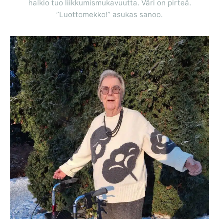
halkio tuo liikkumismukavuutta. Väri on pirteä.
”Luottomekko!” asukas sanoo.