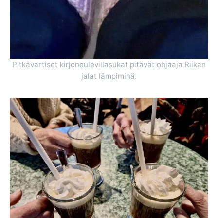
Pitkävartiset kirjoneulevillasukat pitävät ohjaaja Riikan
jalat lämpiminä.