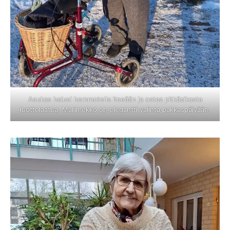
Asukas halusi hemmotella itseään ja ostaa pitkäaikasta
luottolaatua. Marimekko on elegantti valinta pakkaspäivään.