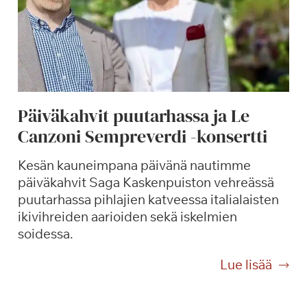
Päiväkahvit puutarhassa ja Le
Canzoni Sempreverdi -konsertti
Kesän kauneimpana päivänä nautimme
päiväkahvit Saga Kaskenpuiston vehreässä
puutarhassa pihlajien katveessa italialaisten
ikivihreiden aarioiden sekä iskelmien
soidessa.
P
Lue lisää
ä
i