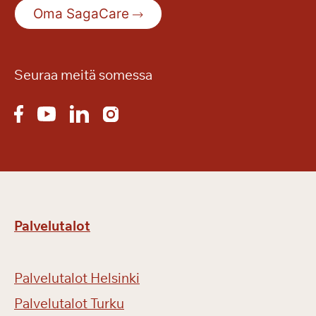
k
Oma SagaCare
e
s
ä
n
Seuraa meitä somessa
r
e
t
k
i
ä
Palvelutalot
Palvelutalot Helsinki
Palvelutalot Turku