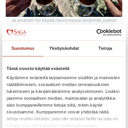
Ja ainahan voi käydä nauttimassa lämpimät juomat
aulakahviossamme!
Tällä viikolla olemme viettäneet myös
Suostumus
Yksityiskohdat
Tietoja
kansallisrunoilijamme J. L. Runebergin päivää.
Tämä sivusto käyttää evästeitä
Käytämme evästeitä tarjoamamme sisällön ja mainosten
räätälöimiseen, sosiaalisen median ominaisuuksien
tukemiseen ja kävijämäärämme analysoimiseen. Lisäksi
jaamme sosiaalisen median, mainosalan ja analytiikka-
alan kumppaneillemme tietoja siitä, miten käytät
sivustoamme. Kumppanimme voivat yhdistää näitä
Jälkiruokana oli herkullisia
Raisionseudun Lausujat
tietoja muihin tietoihin, joita olet antanut heille tai joita on
runebergintorttuja
vierailivat runopiirissämme.
kerätty, kun olet käyttänyt heidän palvelujaan.