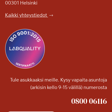
a
e
00301 Helsinki
h
n
e
p
Kaikki yhteystiedot
r
u
ä
i
ä
s
e
t
l
o
o
o
o
n
n
!
j
a
Tule asukkaaksi meille. Kysy vapaita asuntoja
m
(arkisin kello 9-15 välillä) numerosta
u
i
0800 06116
t
a