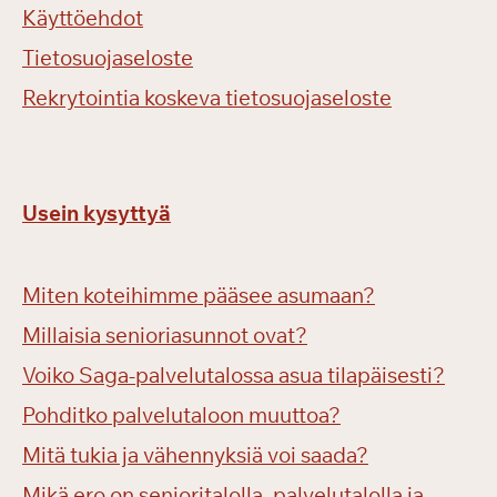
Käyttöehdot
Tietosuojaseloste
Rekrytointia koskeva tietosuojaseloste
Usein kysyttyä
Miten koteihimme pääsee asumaan?
Millaisia senioriasunnot ovat?
Voiko Saga-palvelutalossa asua tilapäisesti?
Pohditko palvelutaloon muuttoa?
Mitä tukia ja vähennyksiä voi saada?
Mikä ero on senioritalolla, palvelutalolla ja