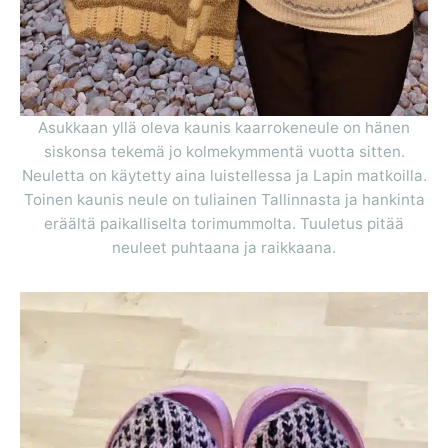
Asukkaan yllä oleva kaunis kaarrokeneule on hänen
siskonsa tekemä jo kolmekymmentä vuotta sitten.
Neuletta on käytetty aina luistellessa ja Lapin matkoilla.
Toinen kaunis neule on tuliainen Tallinnasta ja hankinta
eräältä paikalliselta torimummolta. Tuuletus pitää
neuleet puhtaana ja raikkaana.