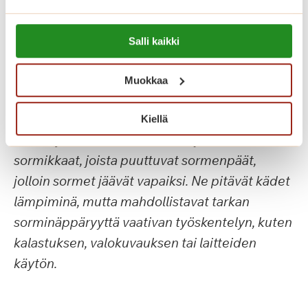
Lue lisää evästeistä:
Aurinkoisia pakkaspäiviä kaikille ja nautitaan
Salli kaikki
https://sagacare.fi/evasteet/
talvesta!
Muokkaa
Lämpimin terveisin, Saga Kaskenpuiston väki
Kiellä
PS. AI-yhteenvedon mukaan
kynsikkäät ovat
sormikkaat, joista puuttuvat sormenpäät,
jolloin sormet jäävät vapaiksi. Ne pitävät kädet
lämpiminä, mutta mahdollistavat tarkan
sorminäppäryyttä vaativan työskentelyn, kuten
kalastuksen, valokuvauksen tai laitteiden
käytön.