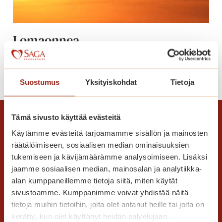
t
h
e
Lomaonnea
r
ä
t
L
Lue lisää
t
o
Suostumus
Yksityiskohdat
Tietoja
ä
m
v
a
ä
Tämä sivusto käyttää evästeitä
o
t
n
Käytämme evästeitä tarjoamamme sisällön ja mainosten
m
n
räätälöimiseen, sosiaalisen median ominaisuuksien
u
e
tukemiseen ja kävijämäärämme analysoimiseen. Lisäksi
i
a
jaamme sosiaalisen median, mainosalan ja analytiikka-
s
alan kumppaneillemme tietoja siitä, miten käytät
t
sivustoamme. Kumppanimme voivat yhdistää näitä
Saga Care Finland Oy
o
tietoja muihin tietoihin, joita olet antanut heille tai joita on
Mannerheimintie 164 PL 11
t
kerätty, kun olet käyttänyt heidän palvelujaan.