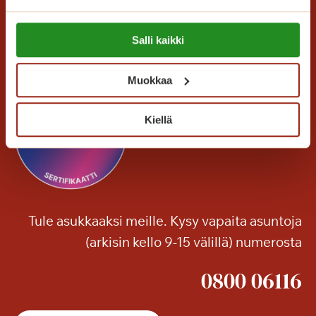
00301 Helsinki
e
l
Lue lisää evästeistä:
Kaikki yhteystiedot
o
Salli kaikki
https://sagacare.fi/evasteet/
o
n
Muokkaa
Kiellä
Tule asukkaaksi meille. Kysy vapaita asuntoja
(arkisin kello 9-15 välillä) numerosta
0800 06116