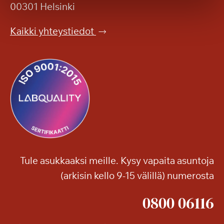
00301 Helsinki
e
l
Kaikki yhteystiedot
o
o
n
Tule asukkaaksi meille. Kysy vapaita asuntoja
(arkisin kello 9-15 välillä) numerosta
0800 06116