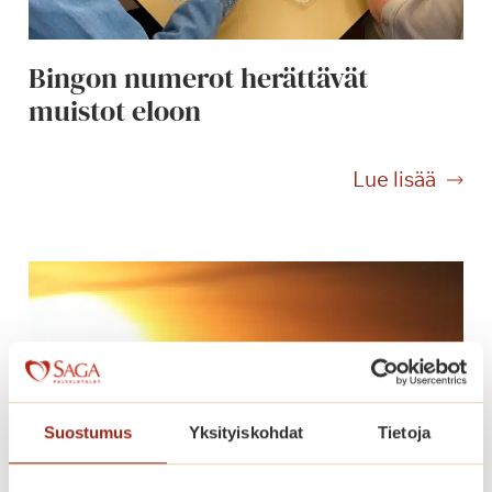
a
l
Bingon numerot herättävät
e
muistot eloon
j
a
B
Lue lisää
i
n
g
o
n
n
u
m
e
Suostumus
Yksityiskohdat
Tietoja
r
o