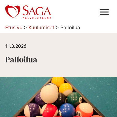
Siirry
sisältöön
Etusivu
>
Kuulumiset
>
Palloilua
11.3.2026
Palloilua