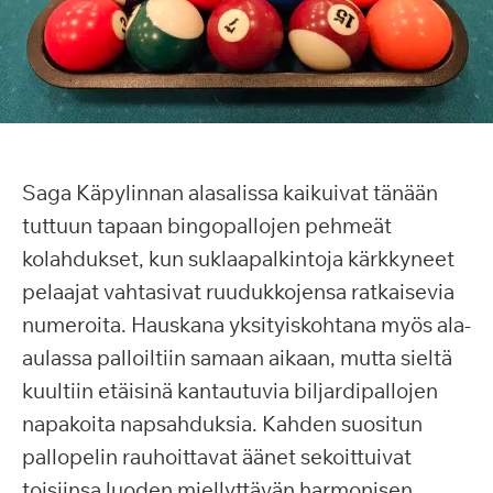
Saga Käpylinnan alasalissa kaikuivat tänään
tuttuun tapaan bingopallojen pehmeät
kolahdukset, kun suklaapalkintoja kärkkyneet
pelaajat vahtasivat ruudukkojensa ratkaisevia
numeroita. Hauskana yksityiskohtana myös ala-
aulassa palloiltiin samaan aikaan, mutta sieltä
kuultiin etäisinä kantautuvia biljardipallojen
napakoita napsahduksia. Kahden suositun
pallopelin rauhoittavat äänet sekoittuivat
toisiinsa luoden miellyttävän harmonisen