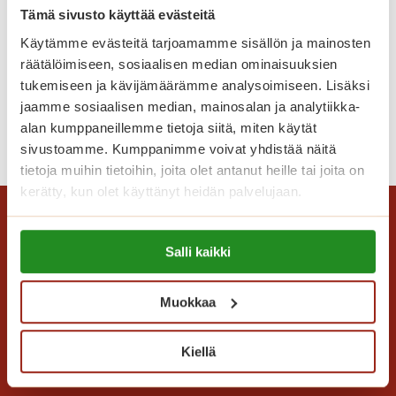
t
Tämä sivusto käyttää evästeitä
h
Käytämme evästeitä tarjoamamme sisällön ja mainosten
e
räätälöimiseen, sosiaalisen median ominaisuuksien
Lomaonnea
r
tukemiseen ja kävijämäärämme analysoimiseen. Lisäksi
ä
jaamme sosiaalisen median, mainosalan ja analytiikka-
t
alan kumppaneillemme tietoja siitä, miten käytät
L
Lue lisää
t
sivustoamme. Kumppanimme voivat yhdistää näitä
o
ä
tietoja muihin tietoihin, joita olet antanut heille tai joita on
m
v
kerätty, kun olet käyttänyt heidän palvelujaan.
a
ä
o
t
Lue lisää evästeistä:
n
Salli kaikki
m
https://sagacare.fi/evasteet/
n
u
e
i
Muokkaa
a
s
t
Saga Care Finland Oy
Kiellä
o
Mannerheimintie 164 PL 11
t