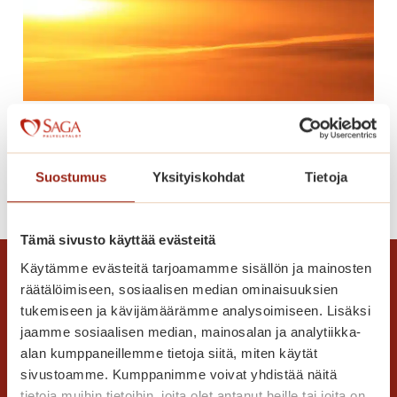
r
o
t
h
e
Lomaonnea
r
ä
t
Suostumus
Yksityiskohdat
Tietoja
L
Lue lisää
t
o
ä
m
v
Tämä sivusto käyttää evästeitä
a
ä
Käytämme evästeitä tarjoamamme sisällön ja mainosten
o
t
räätälöimiseen, sosiaalisen median ominaisuuksien
n
m
tukemiseen ja kävijämäärämme analysoimiseen. Lisäksi
n
u
jaamme sosiaalisen median, mainosalan ja analytiikka-
e
i
alan kumppaneillemme tietoja siitä, miten käytät
a
s
sivustoamme. Kumppanimme voivat yhdistää näitä
tietoja muihin tietoihin, joita olet antanut heille tai joita on