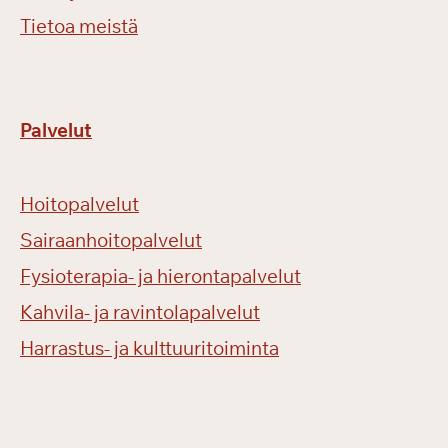
Tietoa meistä
Palvelut
Hoitopalvelut
Sairaanhoitopalvelut
Fysioterapia- ja hierontapalvelut
Kahvila- ja ravintolapalvelut
Harrastus- ja kulttuuritoiminta