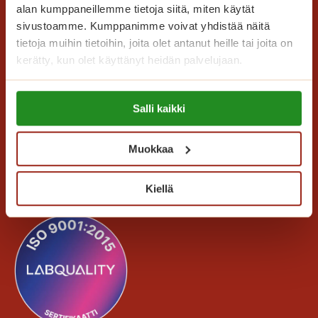
t
n
alan kumppaneillemme tietoja siitä, miten käytät
m
n
sivustoamme. Kumppanimme voivat yhdistää näitä
u
e
tietoja muihin tietoihin, joita olet antanut heille tai joita on
i
a
kerätty, kun olet käyttänyt heidän palvelujaan.
s
t
Lue lisää evästeistä:
Saga Care Finland Oy
o
Salli kaikki
https://sagacare.fi/evasteet/
Mannerheimintie 164 PL 11
t
00301 Helsinki
e
Muokkaa
l
Kaikki yhteystiedot
o
Kiellä
o
n