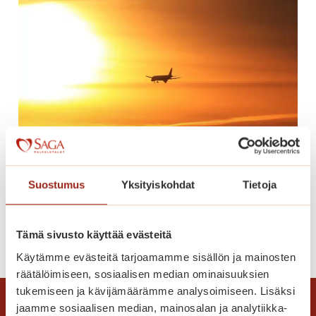
n
n
u
m
e
r
o
t
h
e
Suostumus
Yksityiskohdat
Tietoja
Lomaonnea
r
ä
t
L
Lue lisää
Tämä sivusto käyttää evästeitä
t
o
Käytämme evästeitä tarjoamamme sisällön ja mainosten
ä
m
räätälöimiseen, sosiaalisen median ominaisuuksien
v
a
tukemiseen ja kävijämäärämme analysoimiseen. Lisäksi
ä
o
jaamme sosiaalisen median, mainosalan ja analytiikka-