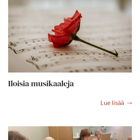
Iloisia musikaaleja
I
Lue lisää
l
o
i
s