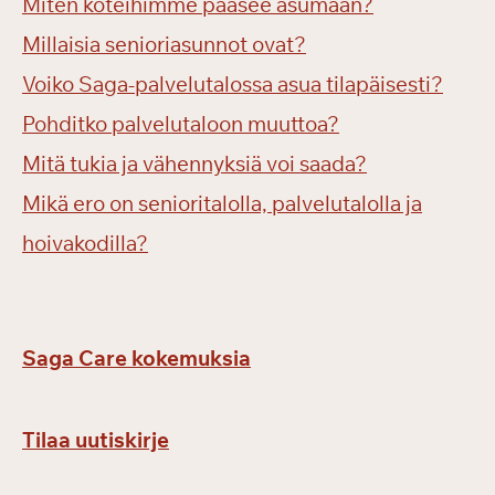
Miten koteihimme pääsee asumaan?
Millaisia senioriasunnot ovat?
Voiko Saga-palvelutalossa asua tilapäisesti?
Pohditko palvelutaloon muuttoa?
Mitä tukia ja vähennyksiä voi saada?
Mikä ero on senioritalolla, palvelutalolla ja
hoivakodilla?
Saga Care kokemuksia
Tilaa uutiskirje