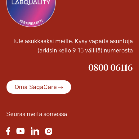
t
e
h
l
u
u
r
i
m
l
a
Tule asukkaaksi meille. Kysy vapaita asuntoja
l
s
(arkisin kello 9-15 välillä) numerosta
a
i
v
0800 06116
a
t
j
Oma SagaCare
ä
l
l
Seuraa meitä somessa
e
e
n