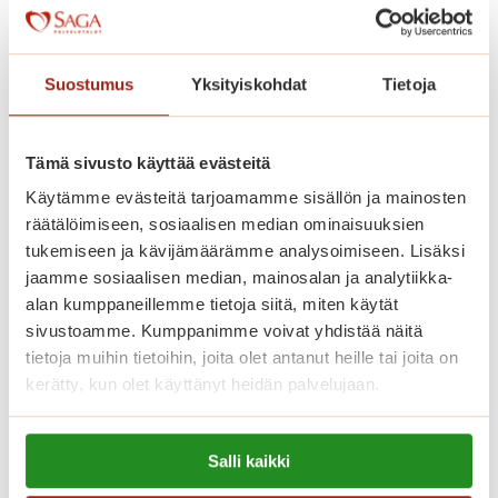
a
K
s
a
k
s
Suostumus
Yksityiskohdat
Tietoja
e
k
n
e
n
n
Tämä sivusto käyttää evästeitä
i
n
Käytämme evästeitä tarjoamamme sisällön ja mainosten
i
i
räätälöimiseen, sosiaalisen median ominaisuuksien
t
i
tukemiseen ja kävijämäärämme analysoimiseen. Lisäksi
y
t
jaamme sosiaalisen median, mainosalan ja analytiikka-
s
y
alan kumppaneillemme tietoja siitä, miten käytät
s
Uusi koti kevyillä palveluilla
n
sivustoamme. Kumppanimme voivat yhdistää näitä
ä
p
tietoja muihin tietoihin, joita olet antanut heille tai joita on
Muuta Saga Kaskenniittyyn
e
kerätty, kun olet käyttänyt heidän palvelujaan.
peruspalvelumaksulla.
r
Lue lisää evästeistä:
i
U
Lue lisää
Salli kaikki
https://sagacare.fi/evasteet/
n
u