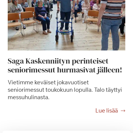
i
n
e
n
k
e
s
ä
Saga Kaskenniityn perinteiset
p
seniorimessut hurmasivat jälleen!
ä
i
Vietimme keväiset jokavuotiset
v
seniorimessut toukokuun lopulla. Talo täyttyi
ä
messuhulinasta.
S
a
S
Lue lisää
g
a
a
g
K
a