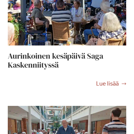
Aurinkoinen kesäpäivä Saga
Kaskenniityssä
A
Lue lisää
u
r
i
n
k
o