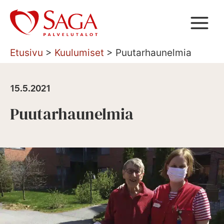
Siirry
sisältöön
Etusivu
>
Kuulumiset
>
Puutarhaunelmia
15.5.2021
Puutarhaunelmia