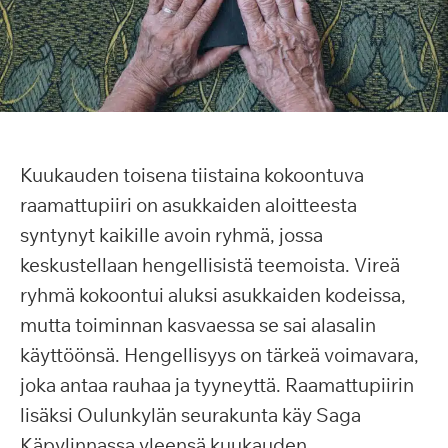
Kuukauden toisena tiistaina kokoontuva
raamattupiiri on asukkaiden aloitteesta
syntynyt kaikille avoin ryhmä, jossa
keskustellaan hengellisistä teemoista. Vireä
ryhmä kokoontui aluksi asukkaiden kodeissa,
mutta toiminnan kasvaessa se sai alasalin
käyttöönsä. Hengellisyys on tärkeä voimavara,
joka antaa rauhaa ja tyyneyttä. Raamattupiirin
lisäksi Oulunkylän seurakunta käy Saga
Käpylinnassa yleensä kuukauden