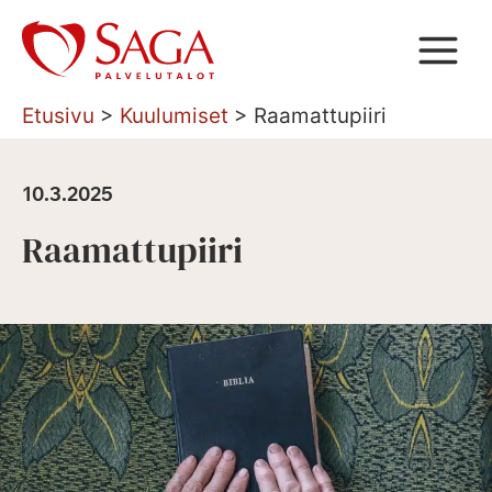
Siirry
sisältöön
Etusivu
>
Kuulumiset
>
Raamattupiiri
10.3.2025
Raamattupiiri