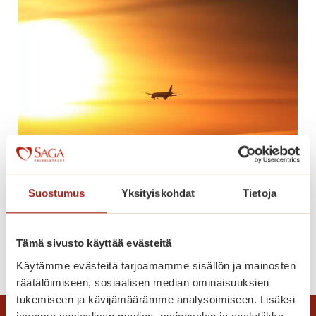
o
n
n
u
m
e
r
o
t
h
e
Suostumus
Yksityiskohdat
Tietoja
Lomaonnea
r
ä
t
Tämä sivusto käyttää evästeitä
L
Lue lisää
t
Käytämme evästeitä tarjoamamme sisällön ja mainosten
o
ä
räätälöimiseen, sosiaalisen median ominaisuuksien
m
v
tukemiseen ja kävijämäärämme analysoimiseen. Lisäksi
a
ä