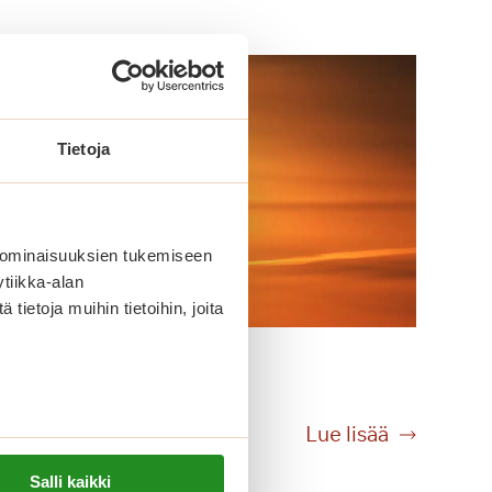
Tietoja
 ominaisuuksien tukemiseen
tiikka-alan
ietoja muihin tietoihin, joita
Lomaonnea
L
Lue lisää
o
Salli kaikki
m