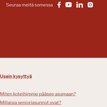
Seuraa meitä somessa
Usein kysyttyä
Miten koteihimme pääsee asumaan?
Millaisia senioriasunnot ovat?