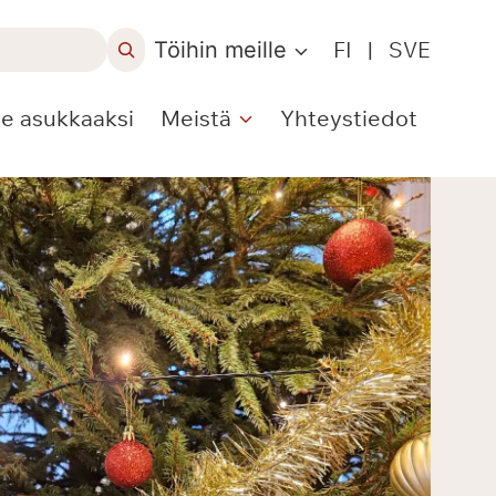
Töihin meille
FI
|
SVE
le asukkaaksi
Meistä
Yhteystiedot