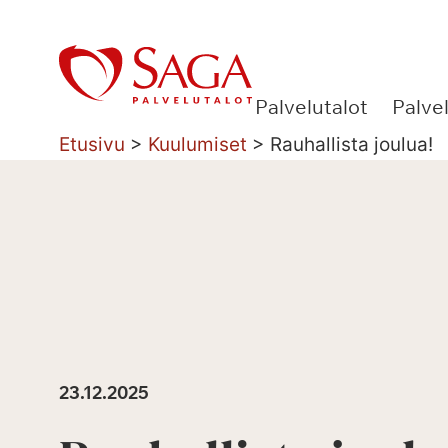
Siirry
sisältöön
Palvelutalot
Palve
Etusivu
>
Kuulumiset
>
Rauhallista joulua!
23.12.2025