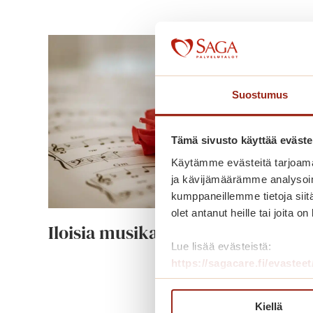
Suostumus
Tämä sivusto käyttää eväste
Käytämme evästeitä tarjoama
ja kävijämäärämme analysoim
kumppaneillemme tietoja siitä
olet antanut heille tai joita o
Iloisia musikaaleja
Lue lisää evästeistä:
https://sagacare.fi/evasteet
I
Lue lisää
l
Kiellä
o