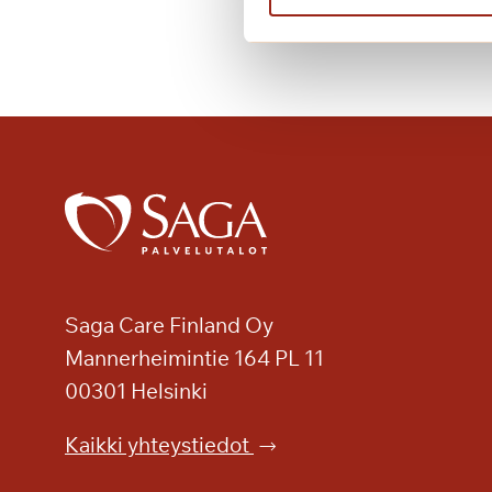
i
s
i
a
m
u
s
i
k
a
a
l
Saga Care Finland Oy
e
Mannerheimintie 164 PL 11
j
00301 Helsinki
a
Kaikki yhteystiedot