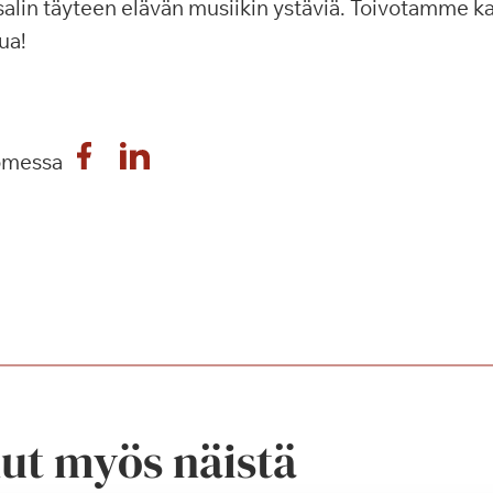
alin täyteen elävän musiikin ystäviä. Toivotamme kaik
ua!
omessa
nut myös näistä