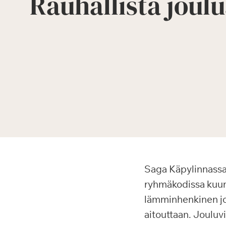
Rauhallista joulu
Saga Käpylinnassa 
ryhmäkodissa kuunne
lämminhenkinen jo
aitouttaan. Jouluvi