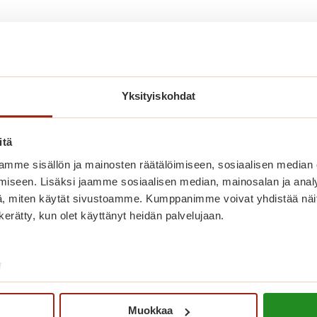
Yksityiskohdat
itä
mme sisällön ja mainosten räätälöimiseen, sosiaalisen median
iseen. Lisäksi jaamme sosiaalisen median, mainosalan ja analy
, miten käytät sivustoamme. Kumppanimme voivat yhdistää näitä t
n kerätty, kun olet käyttänyt heidän palvelujaan.
Bingon numerot herättävät
muistot eloon
/
B
Lue lisää
Muokkaa