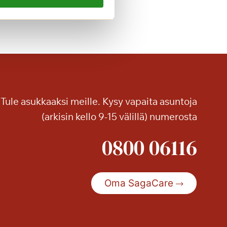
a
o
n
n
e
a
Tule asukkaaksi meille. Kysy vapaita asuntoja
(arkisin kello 9-15 välillä) numerosta
0800 06116
Oma SagaCare