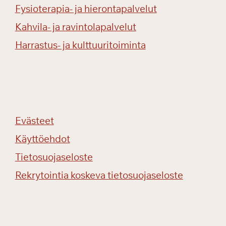
Fysioterapia- ja hierontapalvelut
Kahvila- ja ravintolapalvelut
Harrastus- ja kulttuuritoiminta
Evästeet
Käyttöehdot
Tietosuojaseloste
Rekrytointia koskeva tietosuojaseloste