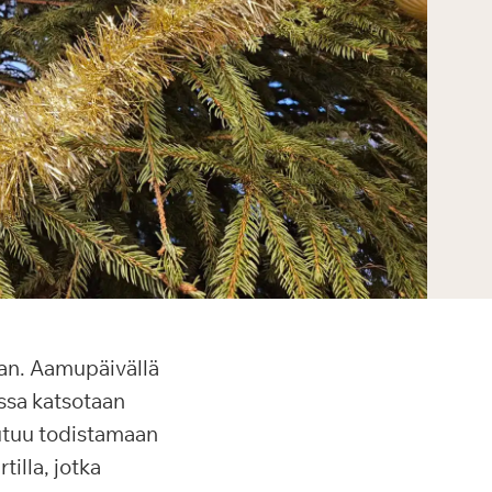
aan. Aamupäivällä
assa katsotaan
utuu todistamaan
illa, jotka