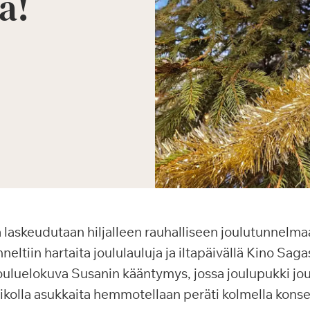
a!
laskeudutaan hiljalleen rauhalliseen joulutunnelm
ltiin hartaita joululauluja ja iltapäivällä Kino Sag
uluelokuva Susanin kääntymys, jossa joulupukki jo
ikolla asukkaita hemmotellaan peräti kolmella konsert