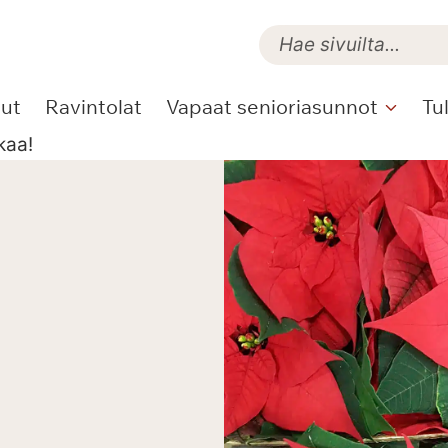
lut
Ravintolat
Vapaat senioriasunnot
Tu
kaa!