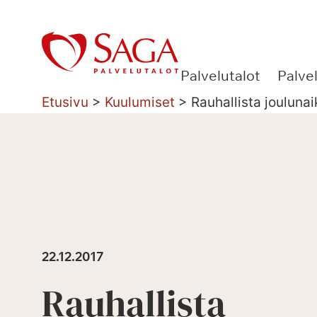
Siirry
sisältöön
Palvelutalot
Palve
Etusivu
>
Kuulumiset
>
Rauhallista joulunai
22.12.2017
Rauhallista