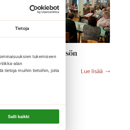
Tietoja
Tango hurmasi yleisön
 ominaisuuksien tukemiseen
tiikka-alan
T
Lue lisää
ietoja muihin tietoihin, joita
a
n
g
o
h
u
Salli kaikki
r
m