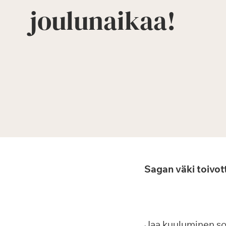
joulunaikaa!
Sagan väki toivott
Jaa kuuluminen s