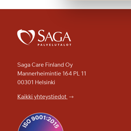
i
a
,
k
i
i
t
o
s
Saga Care Finland Oy
!
Mannerheimintie 164 PL 11
00301 Helsinki
Kaikki yhteystiedot