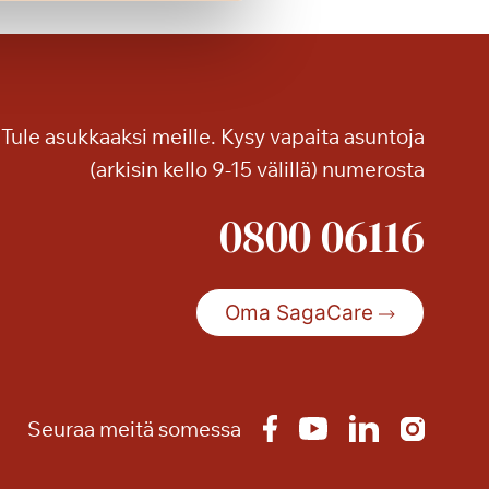
a
s
i
y
l
Tule asukkaaksi meille. Kysy vapaita asuntoja
e
(arkisin kello 9-15 välillä) numerosta
i
s
0800 06116
ö
n
Oma SagaCare
Seuraa meitä somessa