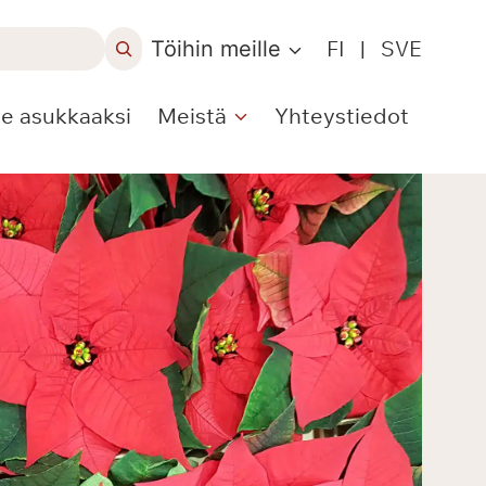
Töihin meille
FI
|
SVE
le asukkaaksi
Meistä
Yhteystiedot