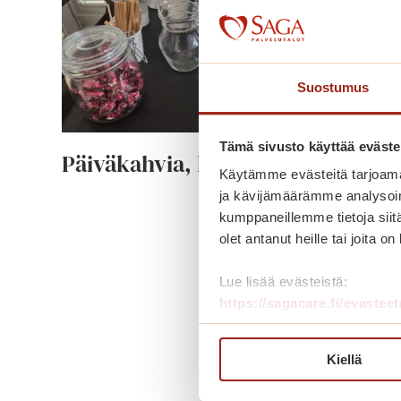
Suostumus
Tämä sivusto käyttää eväste
Päiväkahvia, kiitos!
Käytämme evästeitä tarjoama
ja kävijämäärämme analysoim
P
Lue lisää
kumppaneillemme tietoja siitä
ä
olet antanut heille tai joita o
i
Lue lisää evästeistä:
v
https://sagacare.fi/evasteet
ä
k
a
Kiellä
h
v