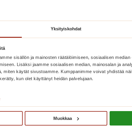
Yksityiskohdat
itä
Olisiko uusi kotisi palveluiden
mme sisällön ja mainosten räätälöimiseen, sosiaalisen median
keskellä?
iseen. Lisäksi jaamme sosiaalisen median, mainosalan ja analy
, miten käytät sivustoamme. Kumppanimme voivat yhdistää näitä t
Palvelutalossamme on vapaana kaunis
n kerätty, kun olet käyttänyt heidän palvelujaan.
yksiö. Katso lisätiedot alta ja tule
tutustumaan paikan päälle!
/
O
Lue lisää
l
i
Muokkaa
s