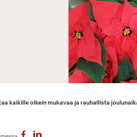
aa kaikille oikein mukavaa ja rauhallista joulunaik
omessa