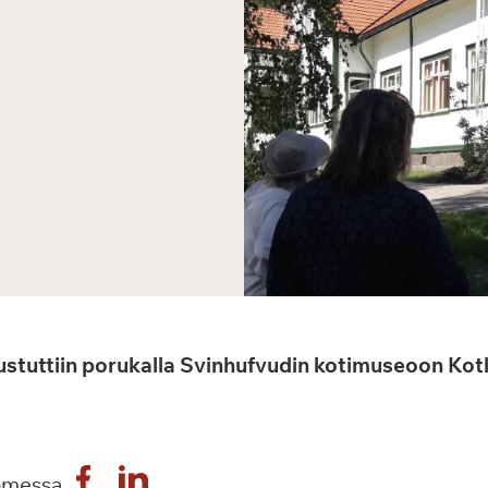
ustuttiin porukalla Svinhufvudin kotimuseoon Ko
omessa