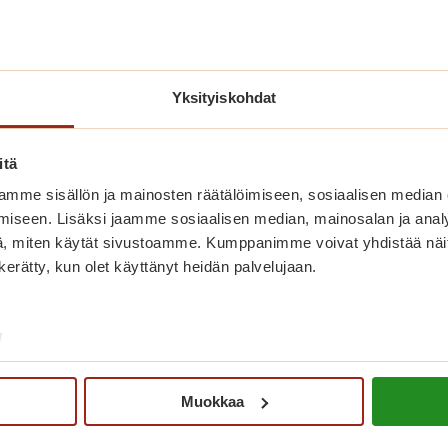
Yksityiskohdat
itä
Finstones -kivet ilahduttavat
mme sisällön ja mainosten räätälöimiseen, sosiaalisen median
tekijää ja löytäjää
iseen. Lisäksi jaamme sosiaalisen median, mainosalan ja analy
, miten käytät sivustoamme. Kumppanimme voivat yhdistää näitä t
Suosittuja Finstones -kiviä on tehty myös
n kerätty, kun olet käyttänyt heidän palvelujaan.
Saga Torilinnassa.
F
Lue lisää
/
i
n
s
Muokkaa
t