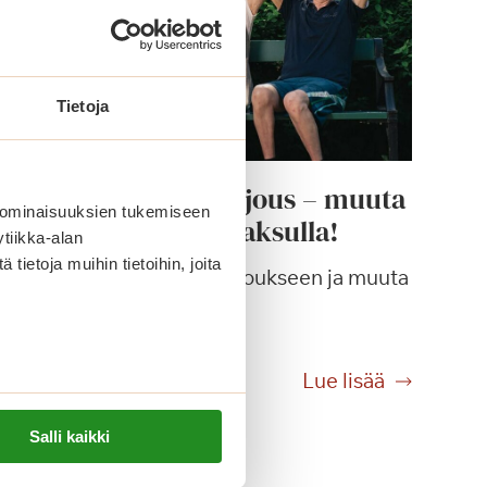
Tietoja
Saga Torilinnan tarjous – muuta
 ominaisuuksien tukemiseen
nyt peruspalvelumaksulla!
tiikka-alan
ietoja muihin tietoihin, joita
Tartu Saga Torilinnan tarjoukseen ja muuta
kodikkaaseen asuntoon
peruspalvelumaksulla!
S
Lue lisää
a
g
Salli kaikki
a