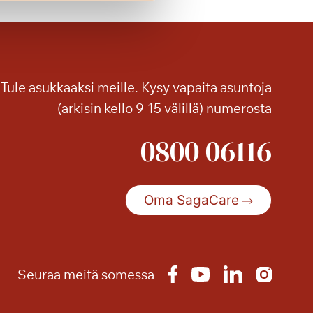
T
o
r
i
l
Tule asukkaaksi meille. Kysy vapaita asuntoja
i
n
(arkisin kello 9-15 välillä) numerosta
n
0800 06116
a
n
t
a
Oma SagaCare
r
j
o
u
Seuraa meitä somessa
s
–