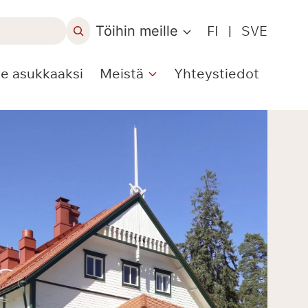
Töihin meille
FI
|
SVE
le asukkaaksi
Meistä
Yhteystiedot