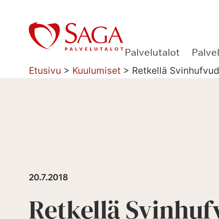
Siirry
sisältöön
Palvelutalot
Palve
Etusivu
>
Kuulumiset
>
Retkellä Svinhufvu
20.7.2018
Retkellä Svinhuf