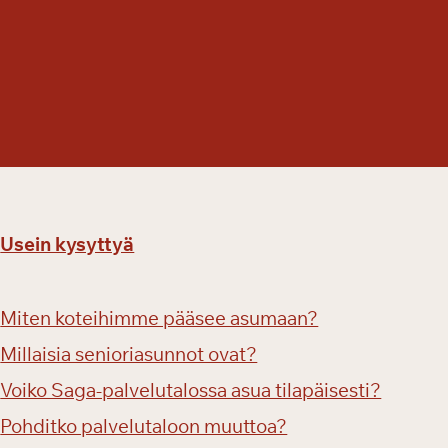
m
u
u
t
a
n
y
t
p
e
Usein kysyttyä
r
u
s
Miten koteihimme pääsee asumaan?
p
a
Millaisia senioriasunnot ovat?
l
Voiko Saga-palvelutalossa asua tilapäisesti?
v
Pohditko palvelutaloon muuttoa?
e