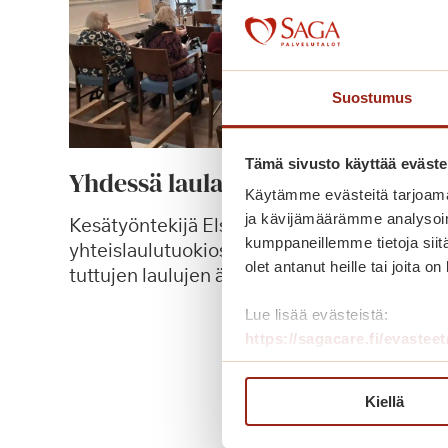
Suostumus
Tämä sivusto käyttää eväste
Yhdessä laulamisen iloa
Käytämme evästeitä tarjoama
ja kävijämäärämme analysoim
Kesätyöntekijä Elsan vetämässä
kumppaneillemme tietoja siitä
yhteislaulutuokiossa kokoonnuttiin
olet antanut heille tai joita o
tuttujen laulujen äärelle.
Lue lisää evästeistä:
Y
Lue lisää
https://sagacare.fi/evasteet
h
d
e
Kiellä
s
s