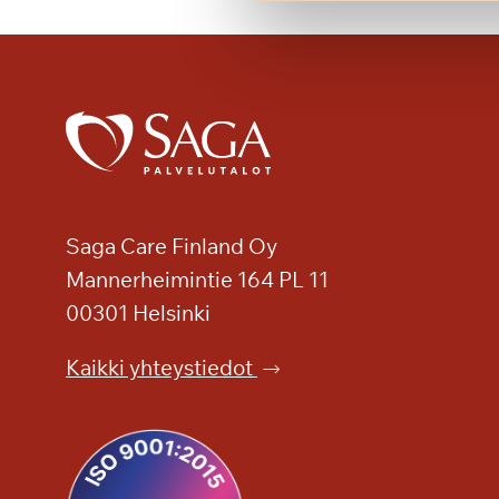
ä
l
a
u
l
a
m
i
s
Saga Care Finland Oy
e
Mannerheimintie 164 PL 11
n
00301 Helsinki
i
l
Kaikki yhteystiedot
o
a