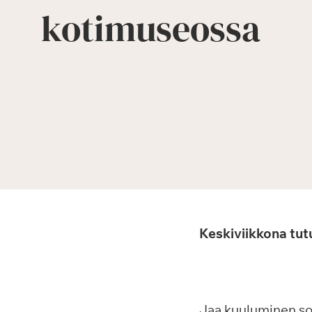
kotimuseossa
Keskiviikkona tut
Jaa kuuluminen s