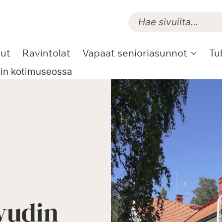
lut
Ravintolat
Vapaat senioriasunnot
Tu
din kotimuseossa
vudin