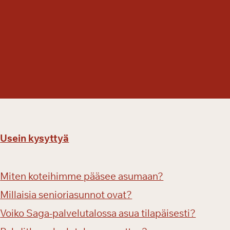
ä
ä
s
i
ä
i
s
e
s
t
ä
Usein kysyttyä
Miten koteihimme pääsee asumaan?
Millaisia senioriasunnot ovat?
Voiko Saga-palvelutalossa asua tilapäisesti?