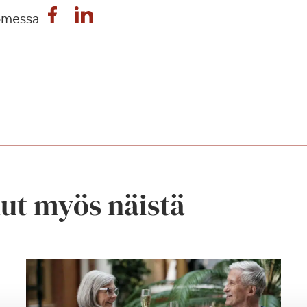
omessa
nut myös näistä