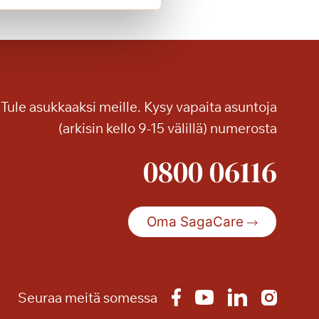
r
v
e
h
d
y
Tule asukkaaksi meille. Kysy vapaita asuntoja
s
(arkisin kello 9-15 välillä) numerosta
V
i
0800 06116
l
l
a
K
Oma SagaCare
a
r
i
n
Seuraa meitä somessa
p