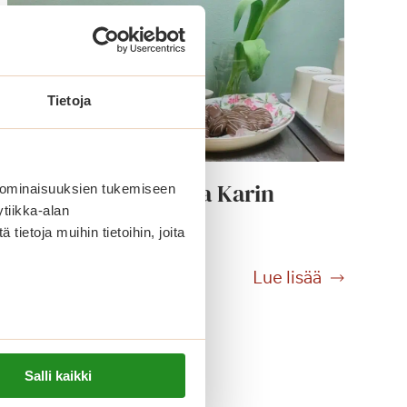
Tietoja
Kuvatervehdys Villa Karin
 ominaisuuksien tukemiseen
tiikka-alan
pääsiäisestä
ietoja muihin tietoihin, joita
K
Lue lisää
u
v
a
t
Salli kaikki
e