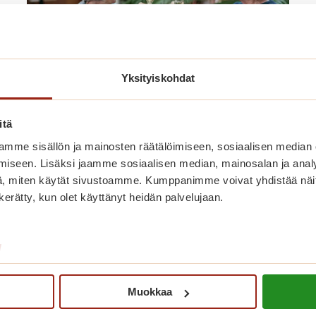
Yksityiskohdat
itä
Vappukarkelot Saga Villa Karissa
mme sisällön ja mainosten räätälöimiseen, sosiaalisen median
iseen. Lisäksi jaamme sosiaalisen median, mainosalan ja analy
30.4. – tervetuloa!
, miten käytät sivustoamme. Kumppanimme voivat yhdistää näitä t
n kerätty, kun olet käyttänyt heidän palvelujaan.
V
Lue lisää
a
p
/
p
u
Muokkaa
k