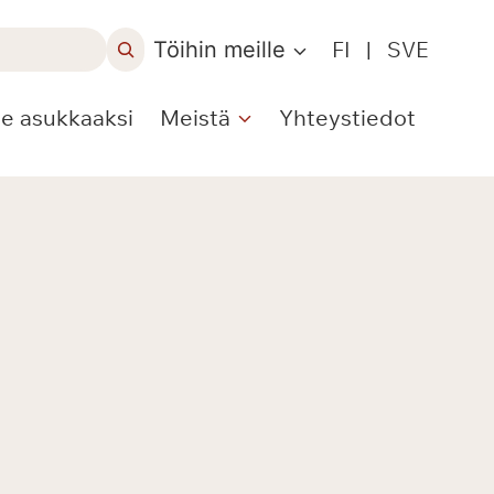
Töihin meille
FI
|
SVE
le asukkaaksi
Meistä
Yhteystiedot