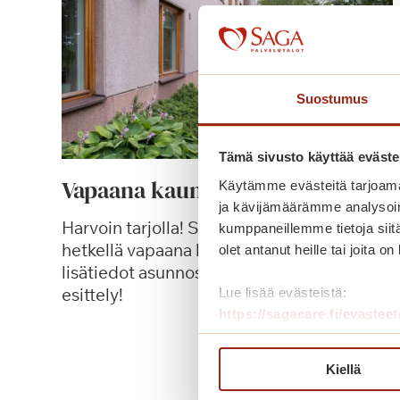
Suostumus
Tämä sivusto käyttää eväste
Vapaana kaunis yksiö
Käytämme evästeitä tarjoama
ja kävijämäärämme analysoim
Harvoin tarjolla! Saga Villa Karissa on tällä
kumppaneillemme tietoja siitä
hetkellä vapaana kaunis yksiö. Katso
olet antanut heille tai joita o
lisätiedot asunnosta ja varaa yksityinen
esittely!
Lue lisää evästeistä:
https://sagacare.fi/evasteet
V
Lue lisää
a
Kiellä
p