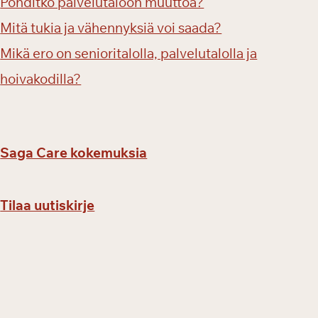
Pohditko palvelutaloon muuttoa?
Mitä tukia ja vähennyksiä voi saada?
Mikä ero on senioritalolla, palvelutalolla ja
hoivakodilla?
Saga Care kokemuksia
Tilaa uutiskirje