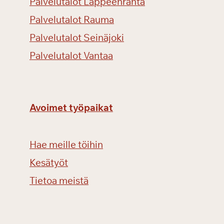
Palvelutalot Lappeenranta
Palvelutalot Rauma
Palvelutalot Seinäjoki
Palvelutalot Vantaa
Avoimet työpaikat
Hae meille töihin
Kesätyöt
Tietoa meistä