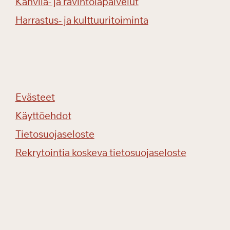
Kahvila- ja ravintolapalvelut
l
o
Harrastus- ja kulttuuritoiminta
a
!
Evästeet
Käyttöehdot
Tietosuojaseloste
Rekrytointia koskeva tietosuojaseloste