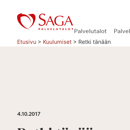
Siirry
sisältöön
Palvelutalot
Palve
Etusivu
>
Kuulumiset
>
Retki tänään
4.10.2017