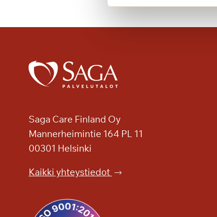
a
a
n
a
k
a
u
n
i
s
Saga Care Finland Oy
y
k
Mannerheimintie 164 PL 11
s
00301 Helsinki
i
ö
Kaikki yhteystiedot