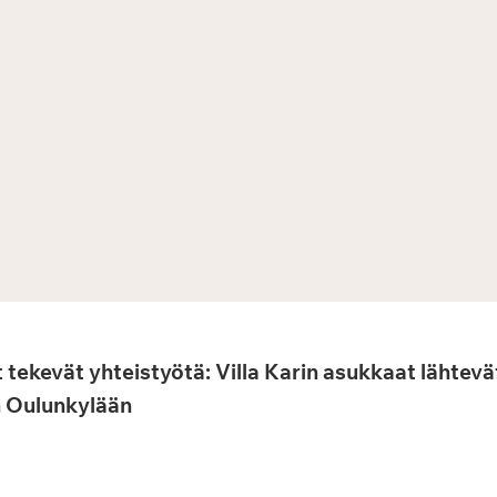
 tekevät yhteistyötä: Villa Karin asukkaat lähtev
 Oulunkylään