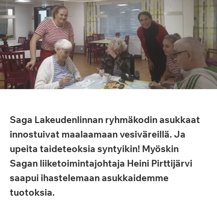
Saga Lakeudenlinnan ryhmäkodin asukkaat
innostuivat maalaamaan vesiväreillä. Ja
upeita taideteoksia syntyikin! Myöskin
Sagan liiketoimintajohtaja Heini Pirttijärvi
saapui ihastelemaan asukkaidemme
tuotoksia.