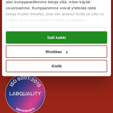
h
alan kumppaneillemme tietoja siitä, miten käytät
u
u
sivustoamme. Kumppanimme voivat yhdistää näitä
i
r
tietoja muihin tietoihin, joita olet antanut heille tai joita on
d
m
kerätty, kun olet käyttänyt heidän palvelujaan.
e
a
n
s
Saga Care Finland Oy
Lue lisää evästeistä:
k
Salli kaikki
i
https://sagacare.fi/evasteet/
Mannerheimintie 164 PL 11
e
y
00301 Helsinki
s
l
Muokkaa
k
e
Kaikki yhteystiedot
e
i
Kiellä
l
s
l
ö
ä
n
?