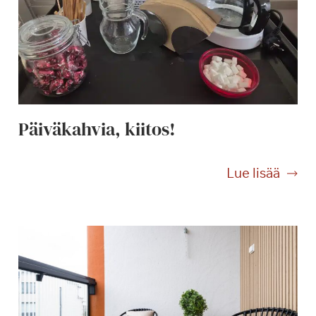
Päiväkahvia, kiitos!
P
Lue lisää
ä
i
v
ä
k
a
h
v