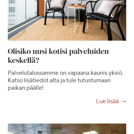
i
a
,
k
i
i
Olisiko uusi kotisi palveluiden
t
keskellä?
o
s
Palvelutalossamme on vapaana kaunis yksiö.
!
Katso lisätiedot alta ja tule tutustumaan
paikan päälle!
O
Lue lisää
l
i
s
i