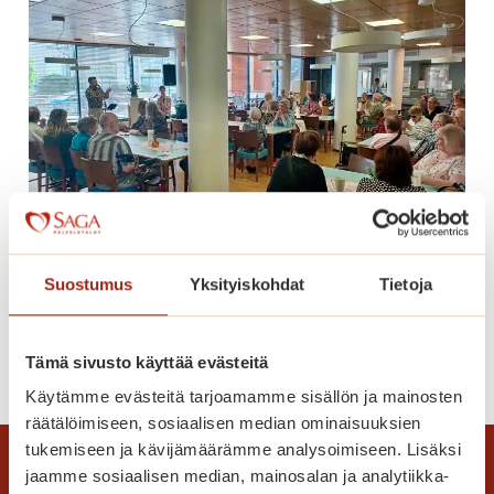
k
o
u
u
s
i
k
o
t
i
Tango hurmasi yleisön
Suostumus
Yksityiskohdat
Tietoja
s
i
p
T
Lue lisää
Tämä sivusto käyttää evästeitä
a
a
Käytämme evästeitä tarjoamamme sisällön ja mainosten
l
n
räätälöimiseen, sosiaalisen median ominaisuuksien
v
g
tukemiseen ja kävijämäärämme analysoimiseen. Lisäksi
e
o
jaamme sosiaalisen median, mainosalan ja analytiikka-
l