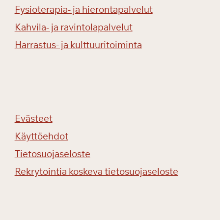
Fysioterapia- ja hierontapalvelut
Kahvila- ja ravintolapalvelut
Harrastus- ja kulttuuritoiminta
Evästeet
Käyttöehdot
Tietosuojaseloste
Rekrytointia koskeva tietosuojaseloste