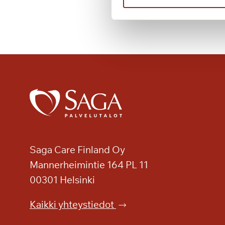
ä
r
e
t
k
i
L
a
p
i
n
l
Saga Care Finland Oy
ö
Mannerheimintie 164 PL 11
y
00301 Helsinki
l
y
Kaikki yhteystiedot
p
ä