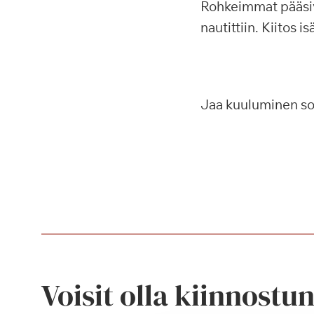
Rohkeimmat pääsiv
nautittiin. Kiitos i
Jaa kuuluminen s
Voisit olla kiinnostu