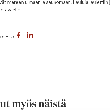
ät mereen uimaan ja saunomaan. Lauluja laulettiin 
säntäväelle!
omessa
nut myös näistä