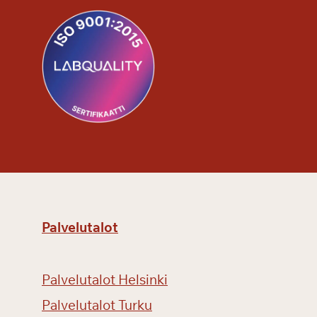
i
v
i
l
l
e
Palvelutalot
Palvelutalot Helsinki
Palvelutalot Turku