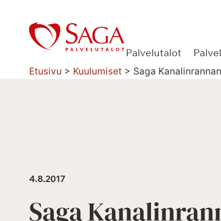
Siirry
sisältöön
Palvelutalot
Palve
Etusivu
>
Kuulumiset
>
Saga Kanalinrannan 
4.8.2017
Saga Kanalinran