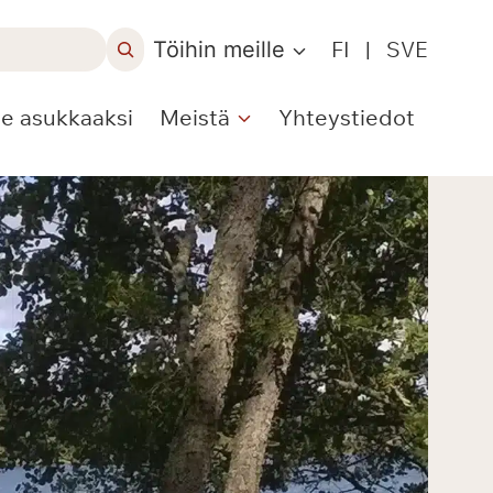
Töihin meille
FI
|
SVE
le asukkaaksi
Meistä
Yhteystiedot