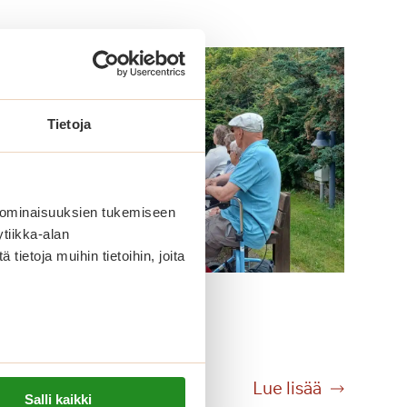
Tietoja
 ominaisuuksien tukemiseen
tiikka-alan
ietoja muihin tietoihin, joita
Tikanheittoa Saga
Kanalinrannassa
T
Lue lisää
Salli kaikki