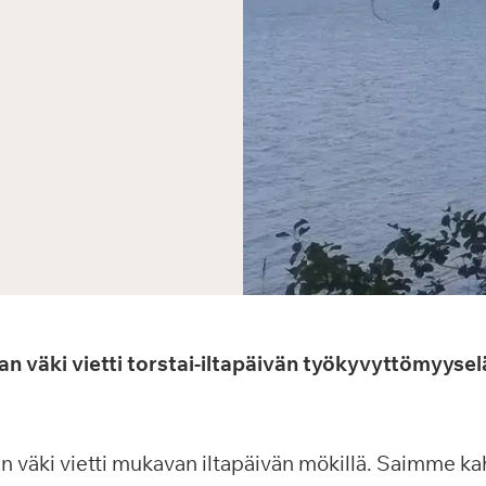
n väki vietti torstai-iltapäivän työkyvyttömyysel
 väki vietti mukavan iltapäivän mökillä. Saimme ka