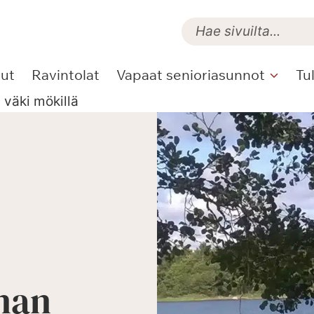
lut
Ravintolat
Vapaat senioriasunnot
Tu
väki mökillä
nan