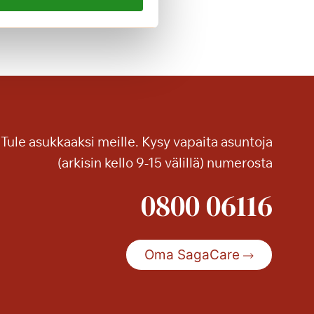
i
k
a
n
h
e
i
t
Tule asukkaaksi meille. Kysy vapaita asuntoja
t
o
(arkisin kello 9-15 välillä) numerosta
a
0800 06116
S
a
g
a
Oma SagaCare
K
a
n