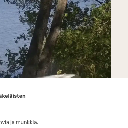
äkeläisten
hvia ja munkkia.