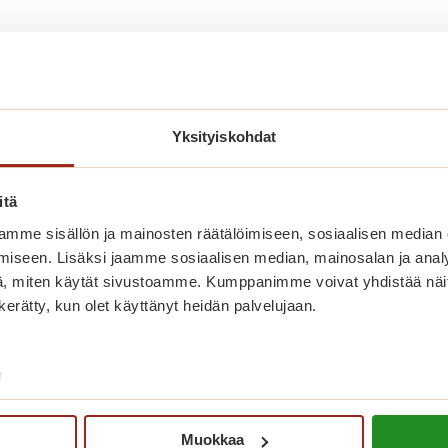
Yksityiskohdat
itä
mme sisällön ja mainosten räätälöimiseen, sosiaalisen median
iseen. Lisäksi jaamme sosiaalisen median, mainosalan ja analy
, miten käytät sivustoamme. Kumppanimme voivat yhdistää näitä t
n kerätty, kun olet käyttänyt heidän palvelujaan.
Kesä jatkuu Saga
Kanalinrannassa
/
K
Lue lisää
Muokkaa