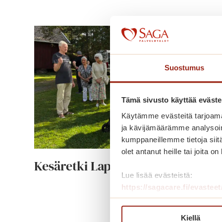
Suostumus
Tämä sivusto käyttää eväste
Käytämme evästeitä tarjoama
ja kävijämäärämme analysoim
kumppaneillemme tietoja siitä
olet antanut heille tai joita o
Kesäretki Lapin löylypäiville
Lue lisää evästeistä:
https://sagacare.fi/evasteet
K
Lue lisää
e
Kiellä
s