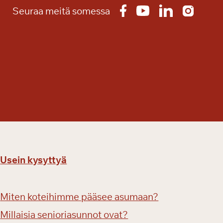
a
Seuraa meitä somessa
l
i
n
r
a
n
n
a
s
s
a
Usein kysyttyä
Miten koteihimme pääsee asumaan?
Millaisia senioriasunnot ovat?