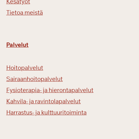
Kesätyöt
Tietoa meistä
Palvelut
Hoitopalvelut
Sairaanhoitopalvelut
Fysioterapia- ja hierontapalvelut
Kahvila- ja ravintolapalvelut
Harrastus- ja kulttuuritoiminta