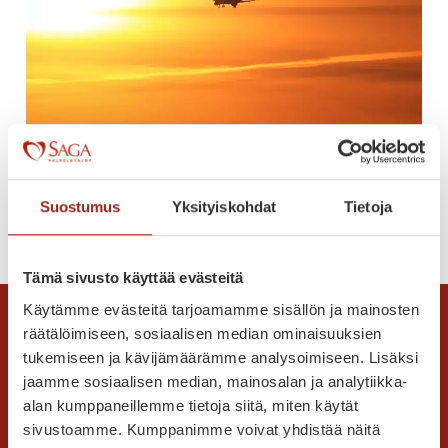
e
r
o
t
h
e
Lomaonnea
r
ä
Suostumus
Yksityiskohdat
Tietoja
t
L
Lue lisää
t
o
ä
m
Tämä sivusto käyttää evästeitä
v
a
Käytämme evästeitä tarjoamamme sisällön ja mainosten
ä
o
räätälöimiseen, sosiaalisen median ominaisuuksien
t
n
tukemiseen ja kävijämäärämme analysoimiseen. Lisäksi
m
n
jaamme sosiaalisen median, mainosalan ja analytiikka-
u
e
alan kumppaneillemme tietoja siitä, miten käytät
i
a
sivustoamme. Kumppanimme voivat yhdistää näitä
s