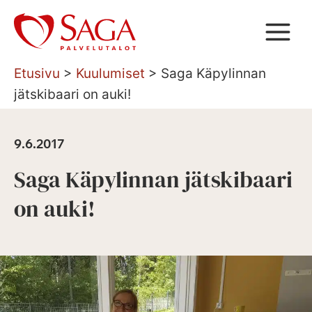
Siirry
sisältöön
Etusivu
>
Kuulumiset
>
Saga Käpylinnan
jätskibaari on auki!
9.6.2017
Saga Käpylinnan jätskibaari
on auki!