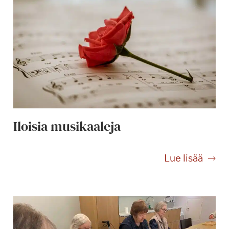
Iloisia musikaaleja
I
Lue lisää
l
o
i
s
i