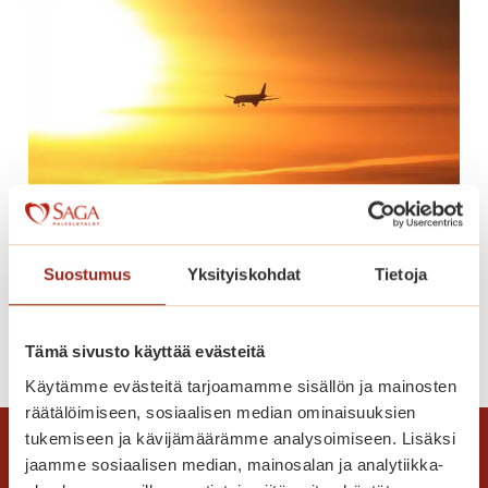
n
n
u
m
e
r
o
t
h
e
Lomaonnea
r
Suostumus
Yksityiskohdat
Tietoja
ä
t
L
Lue lisää
Tämä sivusto käyttää evästeitä
t
o
ä
Käytämme evästeitä tarjoamamme sisällön ja mainosten
m
v
räätälöimiseen, sosiaalisen median ominaisuuksien
a
ä
tukemiseen ja kävijämäärämme analysoimiseen. Lisäksi
o
t
jaamme sosiaalisen median, mainosalan ja analytiikka-
n