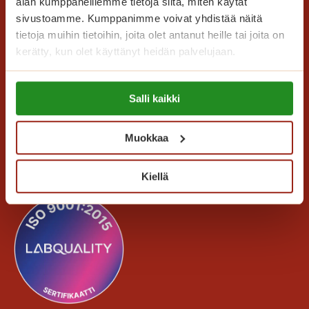
m
alan kumppaneillemme tietoja siitä, miten käytät
n
sivustoamme. Kumppanimme voivat yhdistää näitä
u
e
tietoja muihin tietoihin, joita olet antanut heille tai joita on
i
a
kerätty, kun olet käyttänyt heidän palvelujaan.
s
t
Saga Care Finland Oy
Lue lisää evästeistä:
o
Salli kaikki
Mannerheimintie 164 PL 11
https://sagacare.fi/evasteet/
t
00301 Helsinki
e
Muokkaa
l
Kaikki yhteystiedot
o
o
Kiellä
n