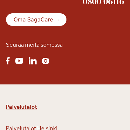
0800 06116
a
t
j
Oma SagaCare
ä
l
l
Seuraa meitä somessa
e
e
n
!
Palvelutalot
Palvelutalot Helsinki