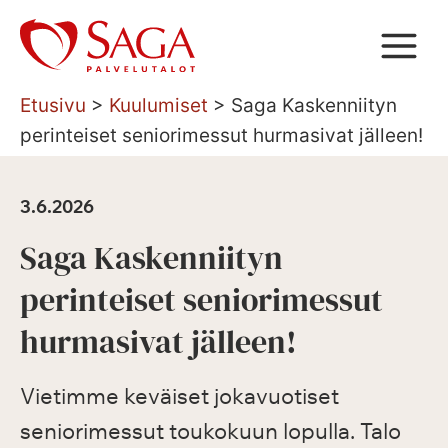
Siirry
sisältöön
Etusivu
>
Kuulumiset
>
Saga Kaskenniityn
perinteiset seniorimessut hurmasivat jälleen!
3.6.2026
Saga Kaskenniityn
perinteiset seniorimessut
hurmasivat jälleen!
Vietimme keväiset jokavuotiset
seniorimessut toukokuun lopulla. Talo