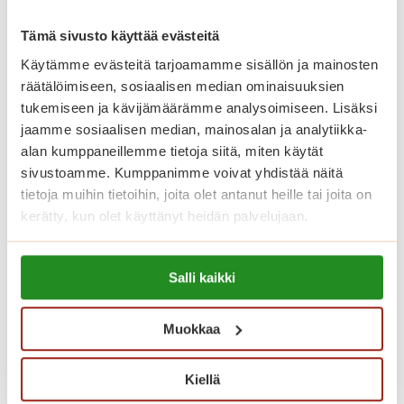
Voisit olla kiinnostunut
Tämä sivusto käyttää evästeitä
myös näistä
Käytämme evästeitä tarjoamamme sisällön ja mainosten
räätälöimiseen, sosiaalisen median ominaisuuksien
tukemiseen ja kävijämäärämme analysoimiseen. Lisäksi
jaamme sosiaalisen median, mainosalan ja analytiikka-
alan kumppaneillemme tietoja siitä, miten käytät
sivustoamme. Kumppanimme voivat yhdistää näitä
tietoja muihin tietoihin, joita olet antanut heille tai joita on
kerätty, kun olet käyttänyt heidän palvelujaan.
Lue lisää evästeistä:
Salli kaikki
https://sagacare.fi/evasteet/
Muokkaa
Aurinkoinen kesäpäivä Saga
Kiellä