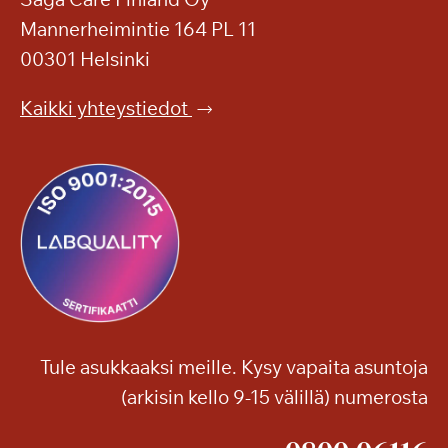
i
y
Mannerheimintie 164 PL 11
o
i
00301 Helsinki
r
l
i
l
Kaikki yhteystiedot
m
ä
e
p
s
a
s
l
u
v
t
e
h
l
u
u
r
i
m
l
a
Tule asukkaaksi meille. Kysy vapaita asuntoja
l
s
(arkisin kello 9-15 välillä) numerosta
a
i
v