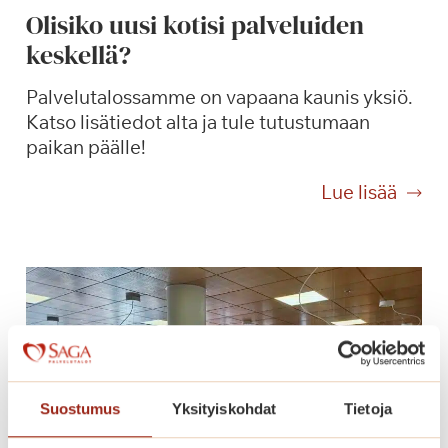
i
Olisiko uusi kotisi palveluiden
t
keskellä?
o
s
Palvelutalossamme on vapaana kaunis yksiö.
!
Katso lisätiedot alta ja tule tutustumaan
paikan päälle!
O
Lue lisää
l
i
s
i
k
o
u
u
Suostumus
Yksityiskohdat
Tietoja
s
i