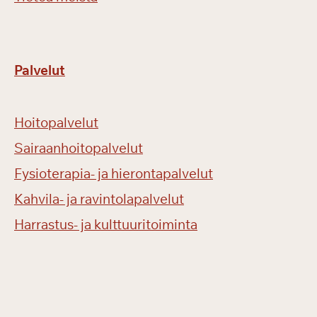
Palvelut
Hoitopalvelut
Sairaanhoitopalvelut
Fysioterapia- ja hierontapalvelut
Kahvila- ja ravintolapalvelut
Harrastus- ja kulttuuritoiminta