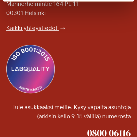
i
Mannerheimintie 164 PL 11
e
y
00301 Helsinki
s
l
k
e
Kaikki yhteystiedot
e
i
l
s
l
ö
ä
n
?
Tule asukkaaksi meille. Kysy vapaita asuntoja
(arkisin kello 9-15 välillä) numerosta
0800 06116