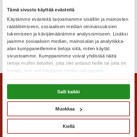
k
Tämä sivusto käyttää evästeitä
o
Käytämme evästeitä tarjoamamme sisällön ja mainosten
t
räätälöimiseen, sosiaalisen median ominaisuuksien
i
Tango hurmasi yleisön
tukemiseen ja kävijämäärämme analysoimiseen. Lisäksi
s
jaamme sosiaalisen median, mainosalan ja analytiikka-
i
alan kumppaneillemme tietoja siitä, miten käytät
p
T
Lue lisää
sivustoamme. Kumppanimme voivat yhdistää näitä
a
a
tietoja muihin tietoihin, joita olet antanut heille tai joita on
l
n
kerätty, kun olet käyttänyt heidän palvelujaan.
v
g
e
o
Lue lisää evästeistä:
l
Salli kaikki
h
https://sagacare.fi/evasteet/
u
u
i
r
Muokkaa
d
m
e
a
Kiellä
n
s
Saga Care Finland Oy
k