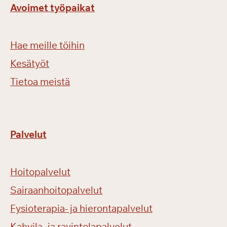
Avoimet työpaikat
Hae meille töihin
Kesätyöt
Tietoa meistä
Palvelut
Hoitopalvelut
Sairaanhoitopalvelut
Fysioterapia- ja hierontapalvelut
Kahvila- ja ravintolapalvelut