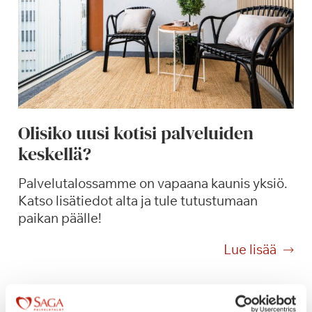
v
i
a
,
k
i
i
Olisiko uusi kotisi palveluiden
t
keskellä?
o
s
Palvelutalossamme on vapaana kaunis yksiö.
!
Katso lisätiedot alta ja tule tutustumaan
paikan päälle!
O
Lue lisää
l
i
s