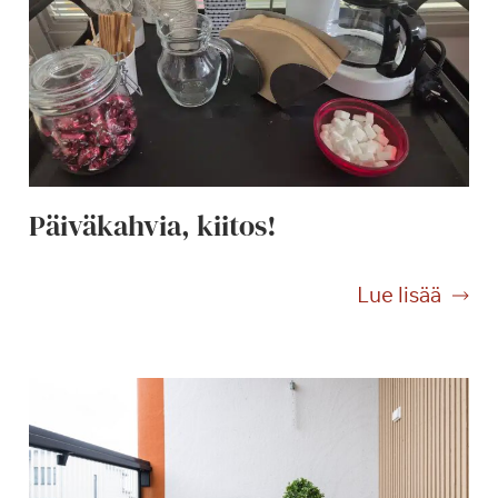
Päiväkahvia, kiitos!
P
Lue lisää
ä
i
v
ä
k
a
h