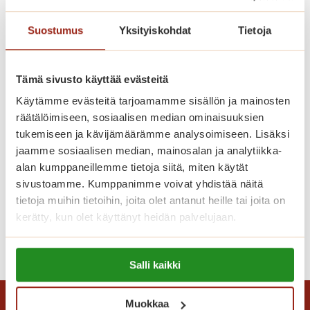
i
k
Suostumus
Yksityiskohdat
Tietoja
o
u
u
Tämä sivusto käyttää evästeitä
s
Käytämme evästeitä tarjoamamme sisällön ja mainosten
i
räätälöimiseen, sosiaalisen median ominaisuuksien
k
tukemiseen ja kävijämäärämme analysoimiseen. Lisäksi
o
jaamme sosiaalisen median, mainosalan ja analytiikka-
t
alan kumppaneillemme tietoja siitä, miten käytät
i
sivustoamme. Kumppanimme voivat yhdistää näitä
Tango hurmasi yleisön
s
tietoja muihin tietoihin, joita olet antanut heille tai joita on
i
kerätty, kun olet käyttänyt heidän palvelujaan.
p
T
Lue lisää
a
Lue lisää evästeistä:
a
l
Salli kaikki
https://sagacare.fi/evasteet/
n
v
g
e
Muokkaa
o