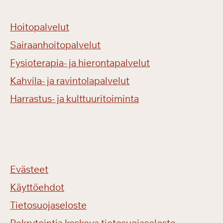
Hoitopalvelut
Sairaanhoitopalvelut
Fysioterapia- ja hierontapalvelut
Kahvila- ja ravintolapalvelut
Harrastus- ja kulttuuritoiminta
Evästeet
Käyttöehdot
Tietosuojaseloste