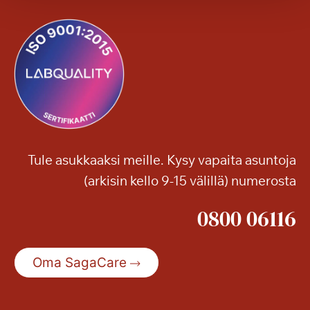
s
o
n
k
o
n
s
e
r
Tule asukkaaksi meille. Kysy vapaita asuntoja
t
(arkisin kello 9-15 välillä) numerosta
t
i
0800 06116
Oma SagaCare