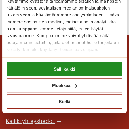
Käytämme evästeitä tarjoamamme sisällön ja mainosten
e
räätälöimiseen, sosiaalisen median ominaisuuksien
m
tukemiseen ja kävijämäärämme analysoimiseen. Lisäksi
K
Lue lisää
e
jaamme sosiaalisen median, mainosalan ja analytiikka-
i
n
alan kumppaneillemme tietoja siitä, miten käytät
i
t
sivustoamme. Kumppanimme voivat yhdistää näitä
t
a
tietoja muihin tietoihin, joita olet antanut heille tai joita on
e
i
kerätty, kun olet käyttänyt heidän palvelujaan.
l
v
t
Lue lisää evästeistä:
a
y
Salli kaikki
https://sagacare.fi/evasteet/
s
h
a
u
l
Muokkaa
i
Saga Care Finland Oy
l
p
Mannerheimintie 164 PL 11
a
Kiellä
p
00301 Helsinki
u
t
Kaikki yhteystiedot
a