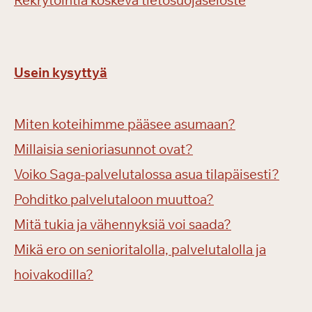
Rekrytointia koskeva tietosuojaseloste
Usein kysyttyä
Miten koteihimme pääsee asumaan?
Millaisia senioriasunnot ovat?
Voiko Saga-palvelutalossa asua tilapäisesti?
Pohditko palvelutaloon muuttoa?
Mitä tukia ja vähennyksiä voi saada?
Mikä ero on senioritalolla, palvelutalolla ja
hoivakodilla?