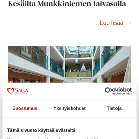
Kesäilta Munkkiniemen taivasalla
i
a
j
K
Lue lisää
a
e
j
s
ä
ä
ä
i
t
l
e
t
l
a
ö
M
ä
u
!
n
k
Suostumus
Yksityiskohdat
Tietoja
k
i
n
Tämä sivusto käyttää evästeitä
Kiitelty huipputason konsertti
i