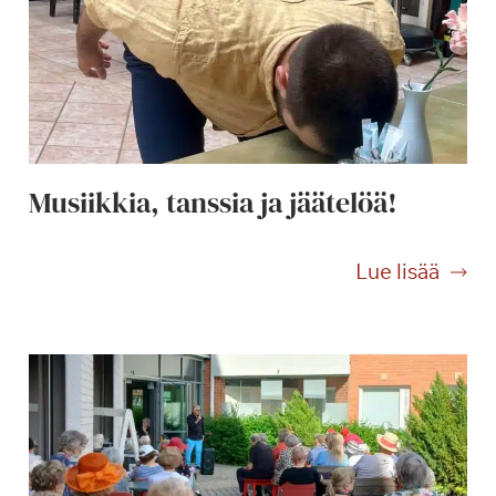
Musiikkia, tanssia ja jäätelöä!
M
Lue lisää
u
s
i
i
k
k
i
a