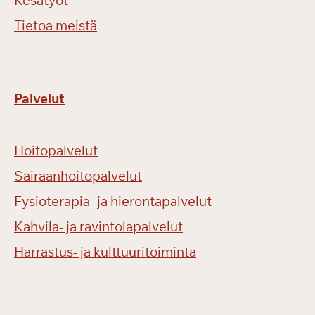
Kesätyöt
Tietoa meistä
Palvelut
Hoitopalvelut
Sairaanhoitopalvelut
Fysioterapia- ja hierontapalvelut
Kahvila- ja ravintolapalvelut
Harrastus- ja kulttuuritoiminta