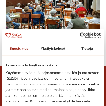
u
!
n
k
k
i
n
Kiitelty huipputason konsertti
i
e
Suostumus
Yksityiskohdat
Tietoja
m
K
Lue lisää
e
i
n
i
Tämä sivusto käyttää evästeitä
t
t
a
Käytämme evästeitä tarjoamamme sisällön ja mainosten
e
i
räätälöimiseen, sosiaalisen median ominaisuuksien
l
tukemiseen ja kävijämäärämme analysoimiseen. Lisäksi
v
t
jaamme sosiaalisen median, mainosalan ja analytiikka-
a
y
alan kumppaneillemme tietoja siitä, miten käytät
s
h
sivustoamme. Kumppanimme voivat yhdistää näitä
a
u