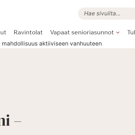
lut
Ravintolat
Vapaat senioriasunnot
Tu
 mahdollisuus aktiiviseen vanhuuteen
i –