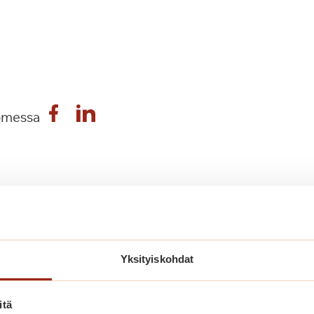
omessa
Yksityiskohdat
nut myös näistä
itä