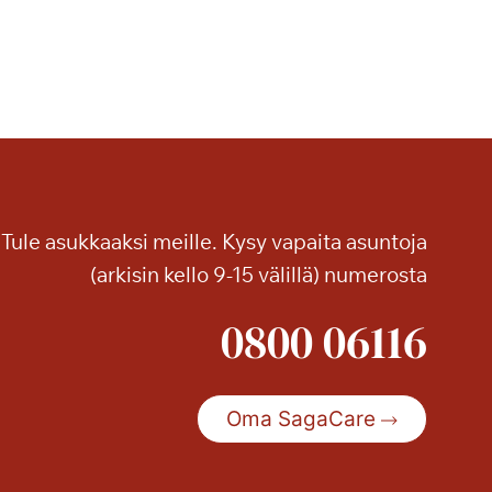
i
t
e
l
t
y
h
u
i
Tule asukkaaksi meille. Kysy vapaita asuntoja
p
(arkisin kello 9-15 välillä) numerosta
p
u
0800 06116
t
a
s
Oma SagaCare
o
n
k