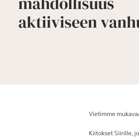
mahdollisuus
aktiiviseen van
Vietimme mukavaa 
Kiitokset Siirille