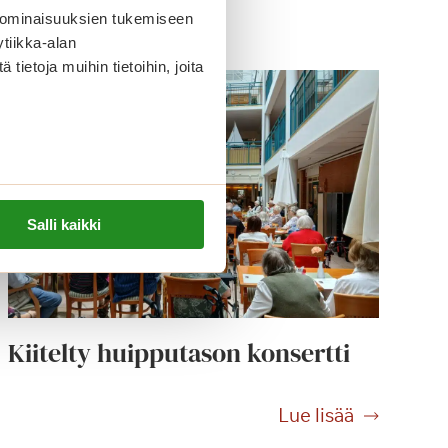
 ominaisuuksien tukemiseen
tiikka-alan
ietoja muihin tietoihin, joita
Salli kaikki
Kiitelty huipputason konsertti
K
Lue lisää
i