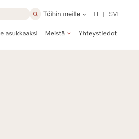
Töihin meille
FI
|
SVE
le asukkaaksi
Meistä
Yhteystiedot