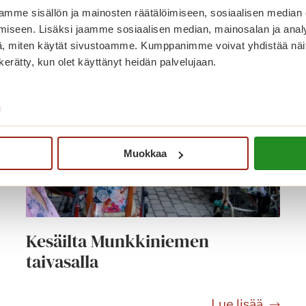
mme sisällön ja mainosten räätälöimiseen, sosiaalisen median
iseen. Lisäksi jaamme sosiaalisen median, mainosalan ja analy
, miten käytät sivustoamme. Kumppanimme voivat yhdistää näitä t
n kerätty, kun olet käyttänyt heidän palvelujaan.
/
Muokkaa
Kesäilta Munkkiniemen
taivasalla
K
Lue lisää