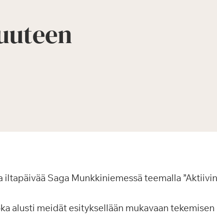
huuteen
iltapäivää Saga Munkkiniemessä teemalla ”Aktiivin
, joka alusti meidät esityksellään mukavaan tekemise