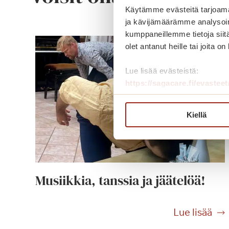
Käytämme evästeitä tarjoama
ja kävijämäärämme analysoim
kumppaneillemme tietoja siitä
olet antanut heille tai joita o
Lue lisää evästeistä:
https://sagacare.fi/evasteet
Kiellä
Musiikkia, tanssia ja jäätelöä!
M
Lue lisää
u