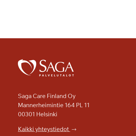
s
i
i
k
k
i
a
,
t
a
n
s
s
Saga Care Finland Oy
i
Mannerheimintie 164 PL 11
a
00301 Helsinki
j
a
Kaikki yhteystiedot
j