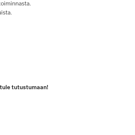
toiminnasta.
ista.
a tule tutustumaan!