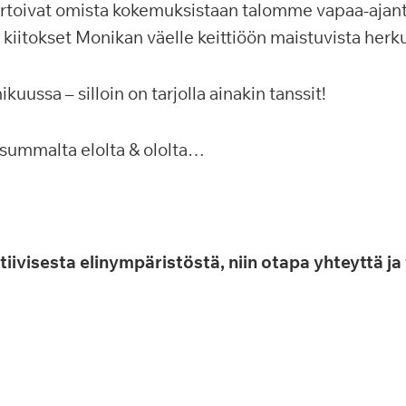
kertoivat omista kokemuksistaan talomme vapaa-ajan
kiitokset Monikan väelle keittiöön maistuvista herku
kuussa – silloin on tarjolla ainakin tanssit!
summalta elolta & ololta…
tiivisesta elinympäristöstä, niin otapa yhteyttä j