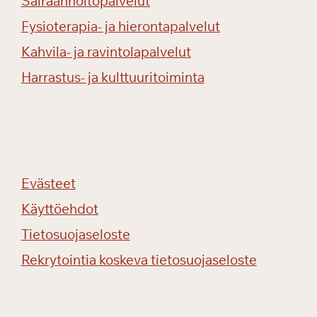
Sairaanhoitopalvelut
Fysioterapia- ja hierontapalvelut
Kahvila- ja ravintolapalvelut
Harrastus- ja kulttuuritoiminta
Evästeet
Käyttöehdot
Tietosuojaseloste
Rekrytointia koskeva tietosuojaseloste