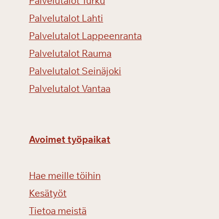
Palvelutalot Turku
Palvelutalot Lahti
Palvelutalot Lappeenranta
Palvelutalot Rauma
Palvelutalot Seinäjoki
Palvelutalot Vantaa
Avoimet työpaikat
Hae meille töihin
Kesätyöt
Tietoa meistä