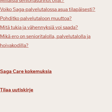
Millaisia senioriasunnot ovat?
Voiko Saga-palvelutalossa asua tilapäisesti?
Pohditko palvelutaloon muuttoa?
Mitä tukia ja vähennyksiä voi saada?
Mikä ero on senioritalolla, palvelutalolla ja
hoivakodilla?
Saga Care kokemuksia
Tilaa uutiskirje