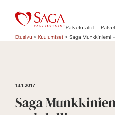
Siirry
sisältöön
Palvelutalot
Palve
Etusivu
>
Kuulumiset
>
Saga Munkkiniemi –
13.1.2017
Saga Munkkiniem