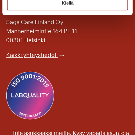
s
Kiellä
h
a
u
l
i
Saga Care Finland Oy
l
p
Mannerheimintie 164 PL 11
a
p
00301 Helsinki
u
t
Kaikki yhteystiedot
a
s
o
n
k
o
n
s
e
r
Tule asukkaaksi meille. Kysy vapaita asuntoja
t