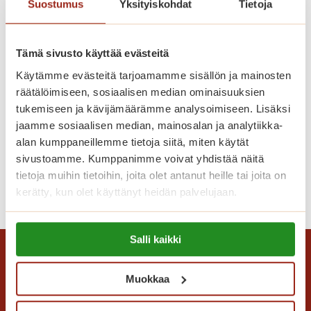
a
Suostumus
Yksityiskohdat
Tietoja
ö
M
ä
u
!
Tämä sivusto käyttää evästeitä
n
k
Käytämme evästeitä tarjoamamme sisällön ja mainosten
k
räätälöimiseen, sosiaalisen median ominaisuuksien
i
tukemiseen ja kävijämäärämme analysoimiseen. Lisäksi
jaamme sosiaalisen median, mainosalan ja analytiikka-
n
Kiitelty huipputason konsertti
alan kumppaneillemme tietoja siitä, miten käytät
i
sivustoamme. Kumppanimme voivat yhdistää näitä
e
tietoja muihin tietoihin, joita olet antanut heille tai joita on
m
K
Lue lisää
kerätty, kun olet käyttänyt heidän palvelujaan.
e
i
n
i
Lue lisää evästeistä:
t
t
Salli kaikki
https://sagacare.fi/evasteet/
a
e
i
l
Muokkaa
v
t
a
y