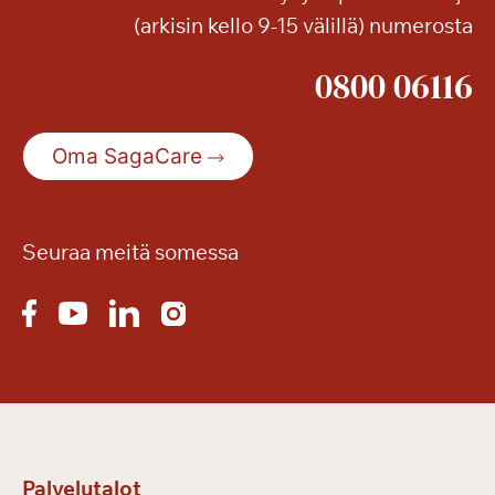
(arkisin kello 9-15 välillä) numerosta
t
i
0800 06116
Oma SagaCare
Seuraa meitä somessa
Palvelutalot