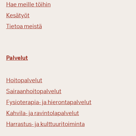
Hae meille töihin
Kesätyöt
Tietoa meistä
Palvelut
Hoitopalvelut
Sairaanhoitopalvelut
Fysioterapia- ja hierontapalvelut
Kahvila- ja ravintolapalvelut
Harrastus- ja kulttuuritoiminta