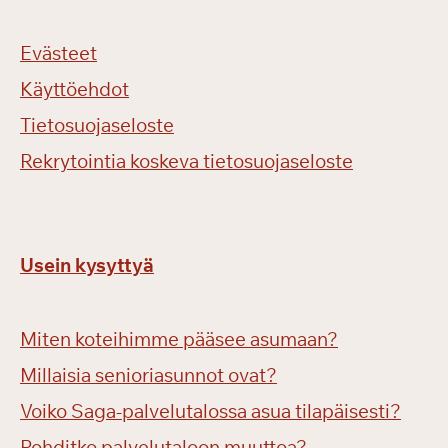
Evästeet
Käyttöehdot
Tietosuojaseloste
Rekrytointia koskeva tietosuojaseloste
Usein kysyttyä
Miten koteihimme pääsee asumaan?
Millaisia senioriasunnot ovat?
Voiko Saga-palvelutalossa asua tilapäisesti?
Pohditko palvelutaloon muuttoa?