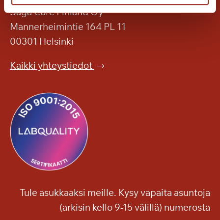
e
Saga Care Finland Oy
l
Mannerheimintie 164 PL 11
m
00301 Helsinki
a
a
Kaikki yhteystiedot
S
a
g
a
T
a
m
m
i
l
Tule asukkaaksi meille. Kysy vapaita asuntoja
i
(arkisin kello 9-15 välillä) numerosta
n