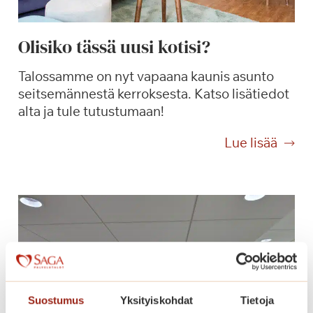
u
s
Olisiko tässä uusi kotisi?
S
a
Talossamme on nyt vapaana kaunis asunto
g
seitsemännestä kerroksesta. Katso lisätiedot
a
alta ja tule tutustumaan!
T
a
O
Lue lisää
m
l
m
i
i
s
l
i
i
k
n
o
n
t
a
ä
s
s
Suostumus
Yksityiskohdat
Tietoja
s