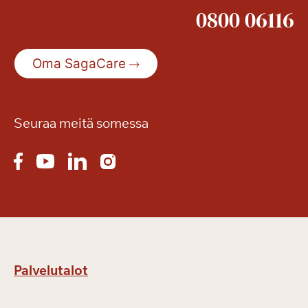
n
0800 06116
a
n
S
Oma SagaCare
e
n
i
o
Seuraa meitä somessa
r
i
m
e
s
s
u
i
Palvelutalot
l
l