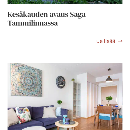
Kesäkauden avaus Saga
Tammilinnassa
K
Lue lisää
e
s
ä
k
a
u
d
e
n
a
v
a