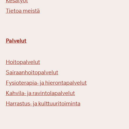
Kesätyöt
Tietoa meistä
Palvelut
Hoitopalvelut
Sairaanhoitopalvelut
Fysioterapia- ja hierontapalvelut
Kahvila- ja ravintolapalvelut
Harrastus- ja kulttuuritoiminta