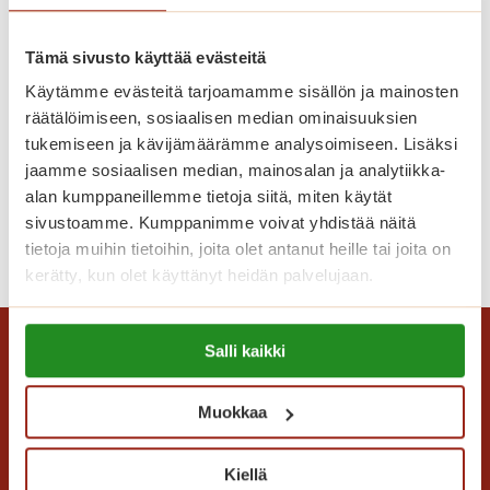
s
a
ä
u
Tämä sivusto käyttää evästeitä
u
Käytämme evästeitä tarjoamamme sisällön ja mainosten
s
räätälöimiseen, sosiaalisen median ominaisuuksien
Tangon tunnelmaa Saga
i
tukemiseen ja kävijämäärämme analysoimiseen. Lisäksi
Tammilinnan Seniorimessuilla
k
jaamme sosiaalisen median, mainosalan ja analytiikka-
o
alan kumppaneillemme tietoja siitä, miten käytät
t
sivustoamme. Kumppanimme voivat yhdistää näitä
T
Lue lisää
i
tietoja muihin tietoihin, joita olet antanut heille tai joita on
a
s
kerätty, kun olet käyttänyt heidän palvelujaan.
n
i
g
Lue lisää evästeistä:
?
o
Salli kaikki
https://sagacare.fi/evasteet/
n
t
Muokkaa
u
n
Kiellä
n