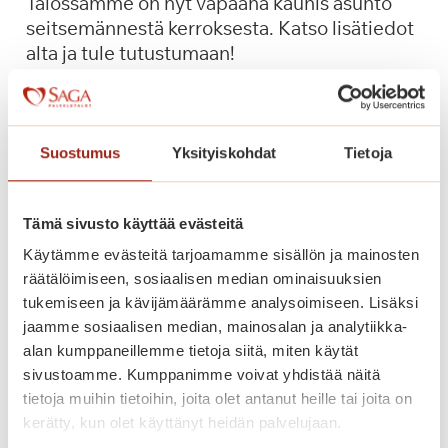
Talossamme on nyt vapaana kaunis asunto
g
seitsemännestä kerroksesta. Katso lisätiedot
a
alta ja tule tutustumaan!
T
a
O
Lue lisää
m
l
m
i
Suostumus
Yksityiskohdat
Tietoja
i
s
l
i
i
k
Tämä sivusto käyttää evästeitä
n
o
Käytämme evästeitä tarjoamamme sisällön ja mainosten
n
t
räätälöimiseen, sosiaalisen median ominaisuuksien
a
ä
tukemiseen ja kävijämäärämme analysoimiseen. Lisäksi
s
s
jaamme sosiaalisen median, mainosalan ja analytiikka-
s
s
alan kumppaneillemme tietoja siitä, miten käytät
a
ä
sivustoamme. Kumppanimme voivat yhdistää näitä
u
tietoja muihin tietoihin, joita olet antanut heille tai joita on
u
kerätty, kun olet käyttänyt heidän palvelujaan.
s