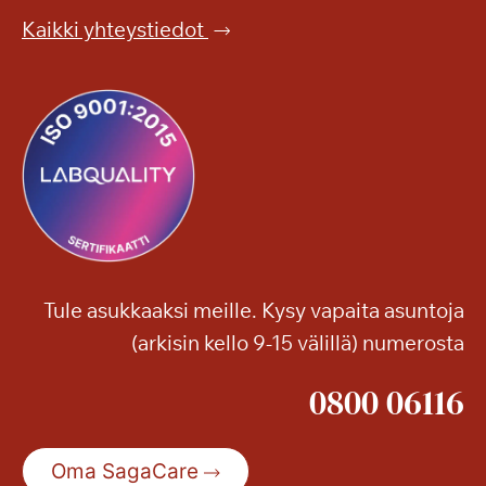
a
Kaikki yhteystiedot
S
a
g
a
T
a
m
m
i
l
Tule asukkaaksi meille. Kysy vapaita asuntoja
i
(arkisin kello 9-15 välillä) numerosta
n
n
0800 06116
a
n
S
Oma SagaCare
e