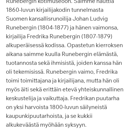
Runebergin kotimuseoon. Saimme nauttia
1860-luvun kirjailijakodin tunnelmasta
Suomen kansallisrunoilija Johan Ludvig
Runebergin (1804-1877) ja hänen vaimonsa,
kirjailija Fredrika Runebergin (1807-1879)
alkuperäisessä kodissa. Opastetun kierroksen
aikana saimme kuulla Runebergin elämästä,
tuotannosta sekä ihmisistä, joiden kanssa hän
oli tekemisissä. Runebergin vaimo, Fredrika
toimi toimittajana ja kirjailijana, mutta hän oli
myös äiti sekä erittäin etevä yhteiskunnallinen
keskustelija ja vaikuttaja. Fredrikan puutarha
on yksi harvoista 1800-luvun säilyneistä
kaupunkipuutarhoista, ja se kukkii
alkukeväästä myöhään syksyyn.