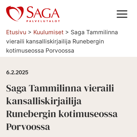
Siirry
sisältöön
Etusivu
>
Kuulumiset
>
Saga Tammilinna
vieraili kansalliskirjailija Runebergin
kotimuseossa Porvoossa
6.2.2025
Saga Tammilinna vieraili
kansalliskirjailija
Runebergin kotimuseossa
Porvoossa