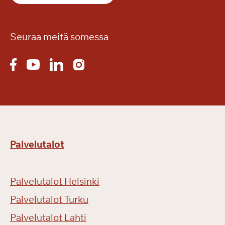
n
i
o
Seuraa meitä somessa
r
i
m
e
s
s
u
i
Palvelutalot
l
l
a
Palvelutalot Helsinki
Palvelutalot Turku
Palvelutalot Lahti